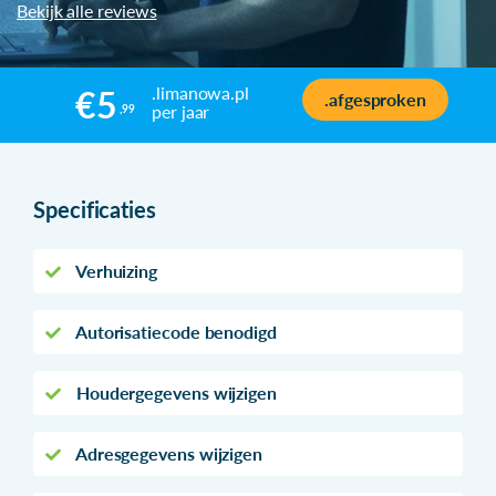
Bekijk alle reviews
.limanowa.pl
€5
.afgesproken
per jaar
,99
Specificaties
Verhuizing
Autorisatiecode benodigd
Houdergegevens wijzigen
Adresgegevens wijzigen