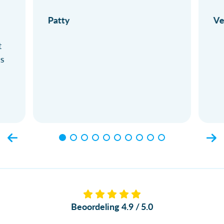
Patty
Ve
t
ls
Beoordeling 4.9 / 5.0