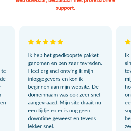
Betrouwbaar, betaalbaar met professionele
support.
Ik heb het goedkoopste pakket
Ik
genomen en ben zeer tevreden.
si
 te
Heel erg snel ontving ik mijn
te
ude
inloggegevens en kon ik
mi
r
beginnen aan mijn website. De
ho
r
domeinnaam was ook zeer snel
on
ien
aangevraagd. Mijn site draait nu
ee
een tijdje en er is nog geen
su
downtime geweest en tevens
be
lekker snel.
ze