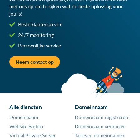
met ons op om te kijken wat de beste oplossing voor
jou is!
Beste klantenservice
24/7 monitoring
Persoonlijke service
Neem contact op
Alle diensten
Domeinnaam
Domeinnaam
Domeinnaam registreren
Website Builder
Domeinnaam verhuizen
Virtual Private Server
Tarieven domeinnamen