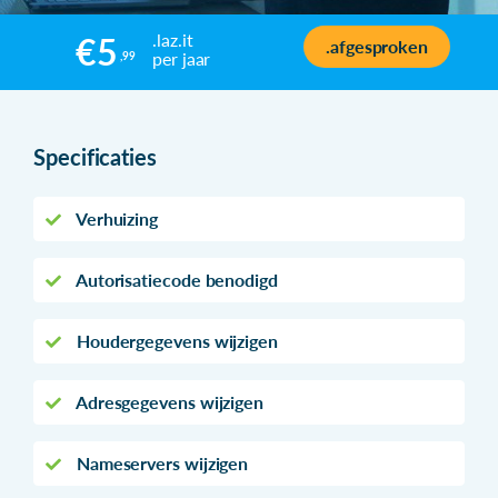
.laz.it
€5
.afgesproken
per jaar
,99
Specificaties
Verhuizing
Autorisatiecode benodigd
Houdergegevens wijzigen
Adresgegevens wijzigen
Nameservers wijzigen