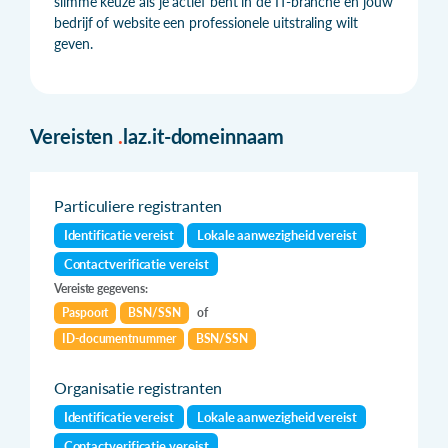
slimme keuze als je actief bent in de IT-branche en jouw
bedrijf of website een professionele uitstraling wilt
geven.
Vereisten
.
laz.it-domeinnaam
Particuliere registranten
Identificatie vereist
Lokale aanwezigheid vereist
Contactverificatie vereist
Vereiste gegevens:
Paspoort
BSN/SSN
of
ID-documentnummer
BSN/SSN
Organisatie registranten
Identificatie vereist
Lokale aanwezigheid vereist
Contactverificatie vereist