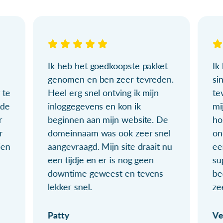
Ik heb het goedkoopste pakket
Ik
genomen en ben zeer tevreden.
si
 te
Heel erg snel ontving ik mijn
te
ude
inloggegevens en kon ik
mi
r
beginnen aan mijn website. De
ho
r
domeinnaam was ook zeer snel
on
ien
aangevraagd. Mijn site draait nu
ee
een tijdje en er is nog geen
su
downtime geweest en tevens
be
lekker snel.
ze
Patty
Ve