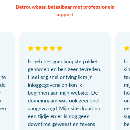
Betrouwbaar, betaalbaar met professionele
support.
Ik heb het goedkoopste pakket
Ik
genomen en ben zeer tevreden.
si
 te
Heel erg snel ontving ik mijn
te
ude
inloggegevens en kon ik
mi
r
beginnen aan mijn website. De
ho
r
domeinnaam was ook zeer snel
on
ien
aangevraagd. Mijn site draait nu
ee
een tijdje en er is nog geen
su
downtime geweest en tevens
be