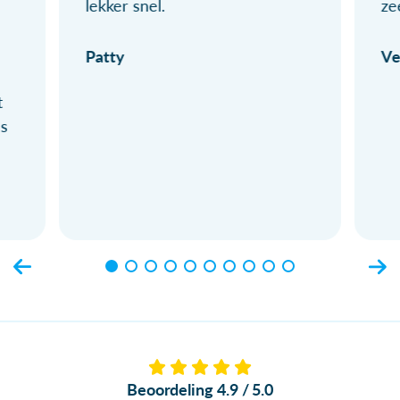
lekker snel.
ze
Patty
Ve
t
ls
Beoordeling 4.9 / 5.0