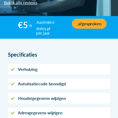
Bekijk alle reviews
.kazimierz-
€5
.afgesproken
,99
dolny.pl
per jaar
Specificaties
Verhuizing
Autorisatiecode benodigd
Houdergegevens wijzigen
Adresgegevens wijzigen