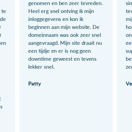
genomen en ben zeer tevreden.
si
 te
Heel erg snel ontving ik mijn
te
ude
inloggegevens en kon ik
mi
r
beginnen aan mijn website. De
ho
r
domeinnaam was ook zeer snel
on
ien
aangevraagd. Mijn site draait nu
ee
een tijdje en er is nog geen
su
downtime geweest en tevens
be
lekker snel.
ze
Patty
Ve
t
ls