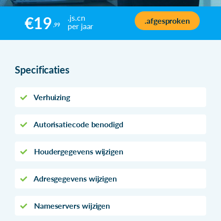
.js.cn
€19
.afgesproken
per jaar
,99
Specificaties
Verhuizing
Autorisatiecode benodigd
Houdergegevens wijzigen
Adresgegevens wijzigen
Nameservers wijzigen