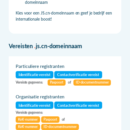
domeinnaam
Kies voor een JS.cn-domeinnaam en geef je bedrijf een
internationale boost!
Vereisten
.
js.cn-domeinnaam
Particuliere registranten
Identificatie vereist
Contactverificatie vereist
Vereiste gegevens:
Paspoort
of
ID-documentnummer
Organisatie registranten
Identificatie vereist
Contactverificatie vereist
Vereiste gegevens:
KvK-nummer
Paspoort
of
KvK-nummer
ID-documentnummer