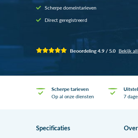
Scherpe domeintarieven
Direct geregistreerd
Beoordeling 4.9 / 5.0
Bekijk al
Scherpe tarieven
Uitste
Op al onze diensten
7 dage
Specificaties
Ove