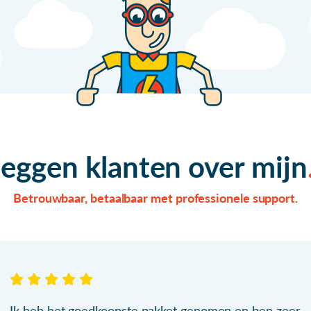
zeggen klanten over mijn
Betrouwbaar, betaalbaar met professionele support.
Ik heb het goedkoopste pakket genomen en ben zeer