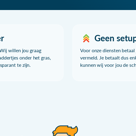
r
Geen setu
Wij willen jou graag
Voor onze diensten betaal j
ddertjes onder het gras,
vermeld. Je betaalt dus en
parant te zijn.
kunnen wij voor jou de sc