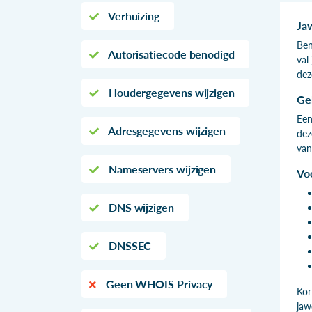
Verhuizing
Ja
Ben
Autorisatiecode benodigd
val
dez
Houdergegevens wijzigen
Ge
Een
Adresgegevens wijzigen
dez
van
Nameservers wijzigen
Vo
DNS wijzigen
DNSSEC
Geen WHOIS Privacy
Kor
jaw