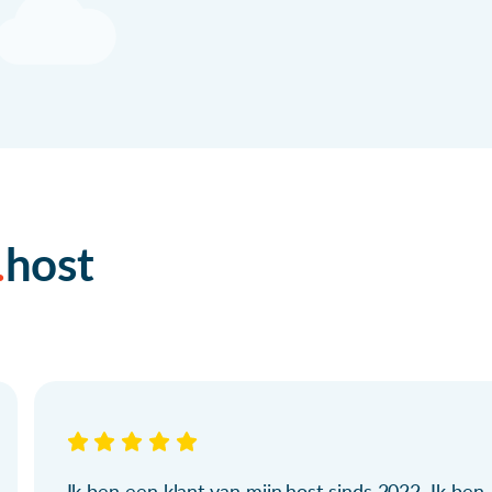
host
Ik ben een klant van mijn.host sinds 2022. Ik ben