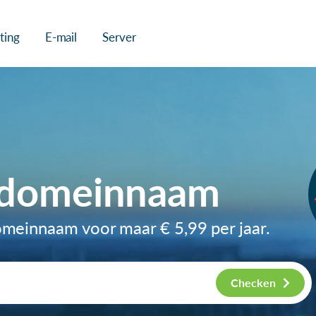
ting
E-mail
Server
-domeinnaam
domeinnaam voor maar
€ 5,99
per jaar.
Checken