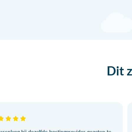
Dit 
arenlang bij dezelfde hostingprovider gezeten te