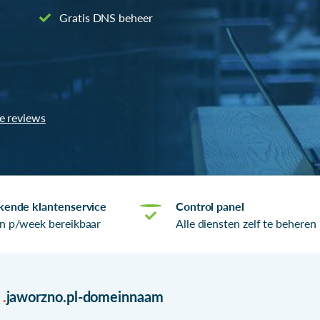
Gratis DNS beheer
le reviews
kende klantenservice
Control panel
n p/week bereikbaar
Alle diensten zelf te beheren
r
.
jaworzno.pl-domeinnaam