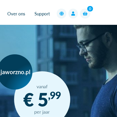
0
Over ons
Support
jaworzno.pl
vanaf
€ 5
,99
per jaar