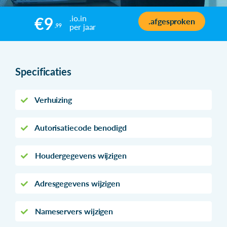
.io.in
€9
.afgesproken
per jaar
,99
Specificaties
Verhuizing
Autorisatiecode benodigd
Houdergegevens wijzigen
Adresgegevens wijzigen
Nameservers wijzigen