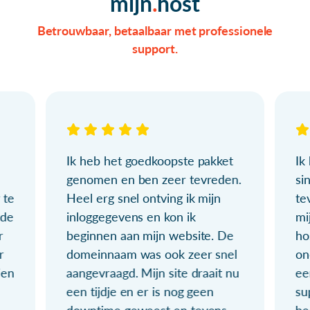
mijn
host
Betrouwbaar, betaalbaar met professionele
support.
Ik heb het goedkoopste pakket
Ik
genomen en ben zeer tevreden.
si
 te
Heel erg snel ontving ik mijn
te
ude
inloggegevens en kon ik
mi
r
beginnen aan mijn website. De
ho
r
domeinnaam was ook zeer snel
on
ien
aangevraagd. Mijn site draait nu
ee
een tijdje en er is nog geen
su
downtime geweest en tevens
be