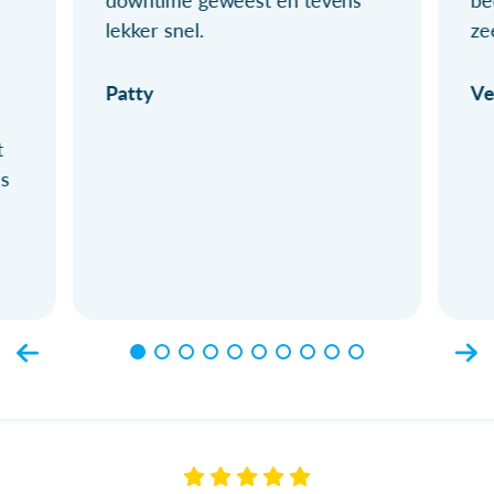
lekker snel.
ze
Patty
Ve
t
ls