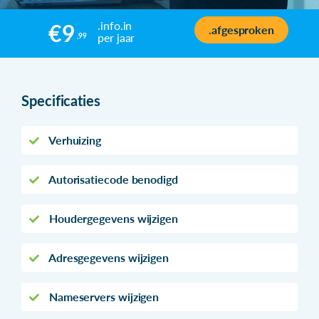
.info.in
€9
.afgesproken
per jaar
,99
Specificaties
Verhuizing
Autorisatiecode benodigd
Houdergegevens wijzigen
Adresgegevens wijzigen
Nameservers wijzigen