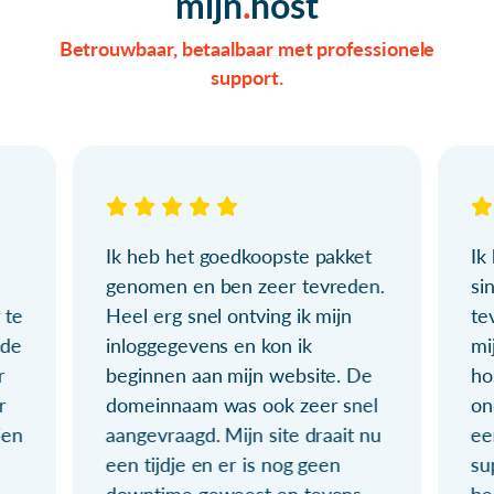
mijn
host
Betrouwbaar, betaalbaar met professionele
support.
Ik heb het goedkoopste pakket
Ik
genomen en ben zeer tevreden.
si
 te
Heel erg snel ontving ik mijn
te
ude
inloggegevens en kon ik
mi
r
beginnen aan mijn website. De
ho
r
domeinnaam was ook zeer snel
on
ien
aangevraagd. Mijn site draait nu
ee
een tijdje en er is nog geen
su
downtime geweest en tevens
be