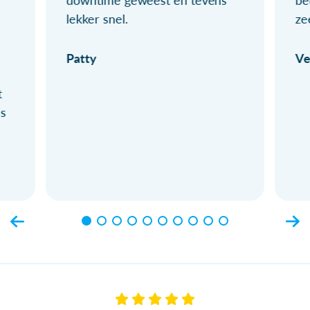
lekker snel.
ze
Patty
Ve
t
ls