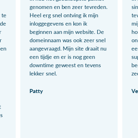
genomen en ben zeer tevreden.
si
 te
Heel erg snel ontving ik mijn
te
ude
inloggegevens en kon ik
mi
r
beginnen aan mijn website. De
ho
r
domeinnaam was ook zeer snel
on
ien
aangevraagd. Mijn site draait nu
ee
een tijdje en er is nog geen
su
downtime geweest en tevens
be
lekker snel.
ze
Patty
Ve
t
ls