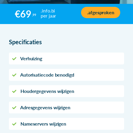
.info.bi
€69
.afgesproken
per jaar
,99
Specificaties
Verhuizing
Autorisatiecode benodigd
Houdergegevens wijzigen
Adresgegevens wijzigen
Nameservers wijzigen