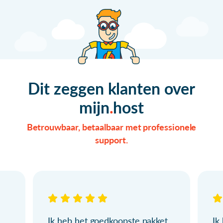
Dit zeggen klanten over
mijn
host
Betrouwbaar, betaalbaar met professionele
support.
Ik heb het goedkoopste pakket
Ik