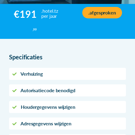
.hotel.tz
€191
.afgesproken
per jaar
,99
Specificaties
Verhuizing
Autorisatiecode benodigd
Houdergegevens wijzigen
Adresgegevens wijzigen