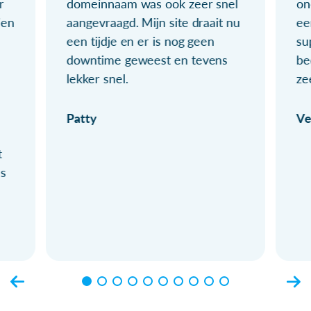
r
domeinnaam was ook zeer snel
on
ien
aangevraagd. Mijn site draait nu
ee
een tijdje en er is nog geen
su
downtime geweest en tevens
be
lekker snel.
ze
Patty
Ve
t
ls