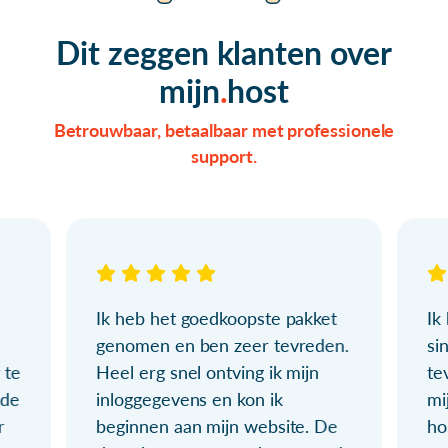
Dit zeggen klanten over
mijn
host
Betrouwbaar, betaalbaar met professionele
support.
Ik heb het goedkoopste pakket
Ik
genomen en ben zeer tevreden.
si
 te
Heel erg snel ontving ik mijn
te
ude
inloggegevens en kon ik
mi
r
beginnen aan mijn website. De
ho