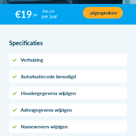
.he.cn
€19
.afgesproken
per jaar
,99
Specificaties
Verhuizing
Autorisatiecode benodigd
Houdergegevens wijzigen
Adresgegevens wijzigen
Nameservers wijzigen