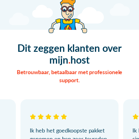
Dit zeggen klanten over
mijn
host
Betrouwbaar, betaalbaar met professionele
support.
Ik heb het goedkoopste pakket
Ik
genomen en ben zeer tevreden.
si