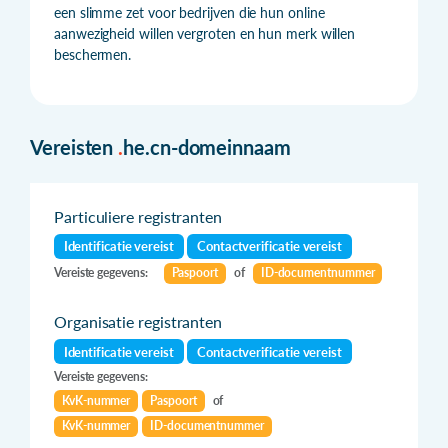
een slimme zet voor bedrijven die hun online
aanwezigheid willen vergroten en hun merk willen
beschermen.
Vereisten
.
he.cn-domeinnaam
Particuliere registranten
Identificatie vereist
Contactverificatie vereist
Vereiste gegevens:
Paspoort
of
ID-documentnummer
Organisatie registranten
Identificatie vereist
Contactverificatie vereist
Vereiste gegevens:
KvK-nummer
Paspoort
of
KvK-nummer
ID-documentnummer