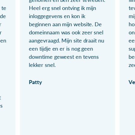
 te
Heel erg snel ontving ik mijn
te
ude
inloggegevens en kon ik
mi
r
beginnen aan mijn website. De
ho
r
domeinnaam was ook zeer snel
on
ien
aangevraagd. Mijn site draait nu
ee
een tijdje en er is nog geen
su
downtime geweest en tevens
be
lekker snel.
ze
Patty
Ve
t
ls