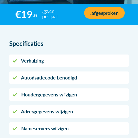
.gz.cn
€19
.afgesproken
per jaar
,99
Specificaties
Verhuizing
Autorisatiecode benodigd
Houdergegevens wijzigen
Adresgegevens wijzigen
Nameservers wijzigen