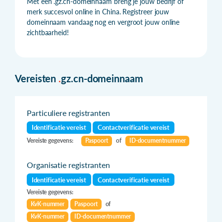
Met een .gz.cn-domeinnaam breng je jouw bedrijf of
merk succesvol online in China. Registreer jouw
domeinnaam vandaag nog en vergroot jouw online
zichtbaarheid!
Vereisten
.
gz.cn-domeinnaam
Particuliere registranten
Identificatie vereist
Contactverificatie vereist
Vereiste gegevens:
Paspoort
of
ID-documentnummer
Organisatie registranten
Identificatie vereist
Contactverificatie vereist
Vereiste gegevens:
KvK-nummer
Paspoort
of
KvK-nummer
ID-documentnummer