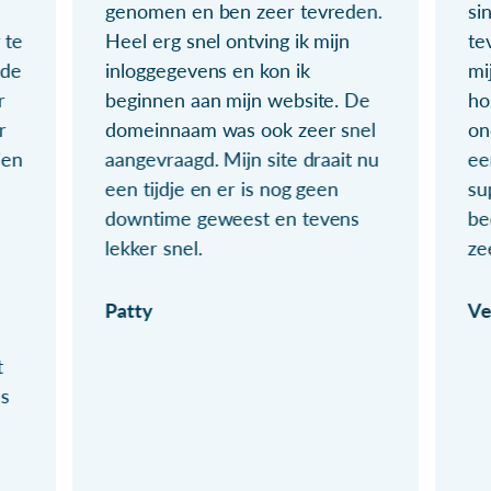
genomen en ben zeer tevreden.
si
 te
Heel erg snel ontving ik mijn
te
ude
inloggegevens en kon ik
mi
r
beginnen aan mijn website. De
ho
r
domeinnaam was ook zeer snel
on
ien
aangevraagd. Mijn site draait nu
ee
een tijdje en er is nog geen
su
downtime geweest en tevens
be
lekker snel.
ze
Patty
Ve
t
ls