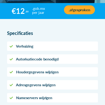
.gob.mx
€12
.afgesproken
per jaar
,99
Specificaties
Verhuizing
Autorisatiecode benodigd
Houdergegevens wijzigen
Adresgegevens wijzigen
Nameservers wijzigen