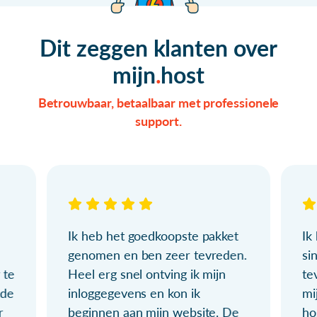
Dit zeggen klanten over
mijn
host
Betrouwbaar, betaalbaar met professionele
support.
Ik heb het goedkoopste pakket
Ik
genomen en ben zeer tevreden.
si
 te
Heel erg snel ontving ik mijn
te
ude
inloggegevens en kon ik
mi
r
beginnen aan mijn website. De
ho