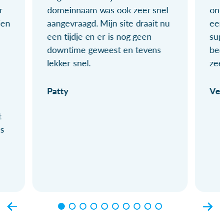
r
domeinnaam was ook zeer snel
on
ien
aangevraagd. Mijn site draait nu
ee
een tijdje en er is nog geen
su
downtime geweest en tevens
be
lekker snel.
ze
Patty
Ve
t
ls