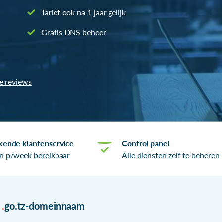
Tarief ook na 1 jaar gelijk
Gratis DNS beheer
le reviews
kende klantenservice
Control panel
n p/week bereikbaar
Alle diensten zelf te beheren
r
.
go.tz-domeinnaam