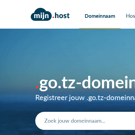
Domeinnaam
Hos
go.tz-dome
Registreer jouw .go.tz-domein