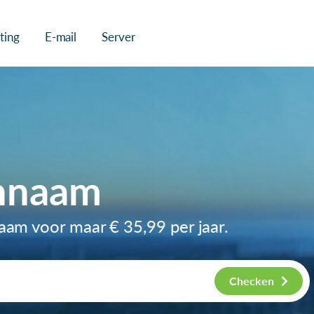
ting
E-mail
Server
innaam
naam voor maar
€ 35,99
per jaar.
Checken