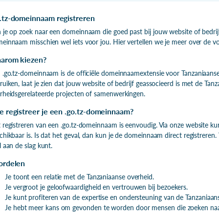
.tz-domeinnaam registreren
 je op zoek naar een domeinnaam die goed past bij jouw website of bedrijf?
einnaam misschien wel iets voor jou. Hier vertellen we je meer over de vo
arom kiezen?
 .go.tz-domeinnaam is de officiële domeinnaamextensie voor Tanzaniaanse 
ruiken, laat je zien dat jouw website of bedrijf geassocieerd is met de Tan
rheidsgerelateerde projecten of samenwerkingen.
e registreer je een .go.tz-domeinnaam?
 registreren van een .go.tz-domeinnaam is eenvoudig. Via onze website k
chikbaar is. Is dat het geval, dan kun je de domeinnaam direct registreren.
l aan de slag kunt.
ordelen
Je toont een relatie met de Tanzaniaanse overheid.
Je vergroot je geloofwaardigheid en vertrouwen bij bezoekers.
Je kunt profiteren van de expertise en ondersteuning van de Tanzaniaan
Je hebt meer kans om gevonden te worden door mensen die zoeken naar