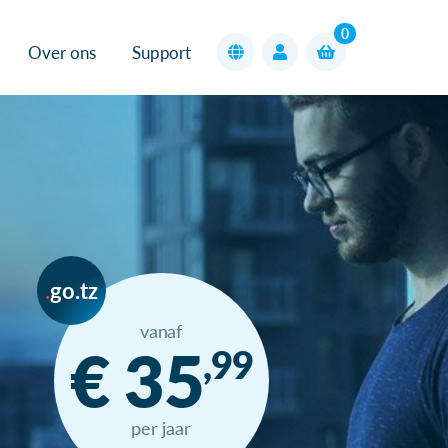
0
Over ons
Support
go.tz
vanaf
€ 35
,99
per jaar