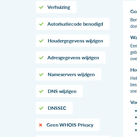
Verhuizing
Go
Ben
Autorisatiecode benodigd
dom
Wa
Houdergegevens wijzigen
Een
geb
Adresgegevens wijzigen
ove
Ho
Nameservers wijzigen
Het
bes
DNS wijzigen
sne
Vo
DNSSEC
Geen WHOIS Privacy