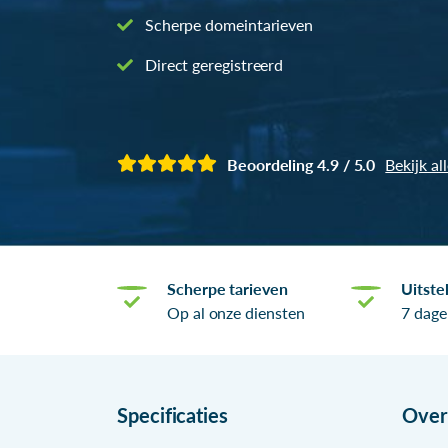
Scherpe domeintarieven
Direct geregistreerd
Beoordeling 4.9 / 5.0
Bekijk al
Scherpe tarieven
Uitste
Op al onze diensten
7 dage
Specificaties
Ove