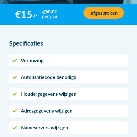
.gen.nz
€15
.afgesproken
per jaar
,99
Specificaties
Verhuizing
Autorisatiecode benodigd
Houdergegevens wijzigen
Adresgegevens wijzigen
Nameservers wijzigen