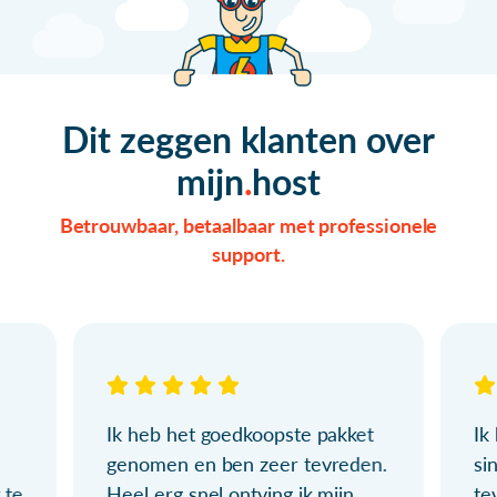
Dit zeggen klanten over
mijn
host
Betrouwbaar, betaalbaar met professionele
support.
Ik heb het goedkoopste pakket
Ik
genomen en ben zeer tevreden.
si
 te
Heel erg snel ontving ik mijn
te