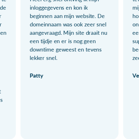
ude
inloggegevens en kon ik
mi
r
beginnen aan mijn website. De
ho
r
domeinnaam was ook zeer snel
on
ien
aangevraagd. Mijn site draait nu
ee
een tijdje en er is nog geen
su
downtime geweest en tevens
be
lekker snel.
ze
Patty
Ve
t
ls