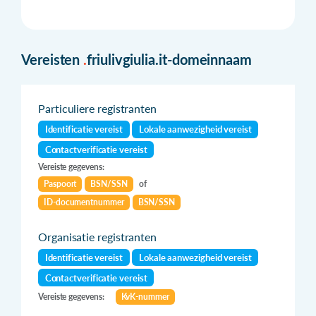
Vereisten
.
friulivgiulia.it-domeinnaam
Particuliere registranten
Identificatie vereist
Lokale aanwezigheid vereist
Contactverificatie vereist
Vereiste gegevens:
Paspoort
BSN/SSN
of
ID-documentnummer
BSN/SSN
Organisatie registranten
Identificatie vereist
Lokale aanwezigheid vereist
Contactverificatie vereist
Vereiste gegevens:
KvK-nummer