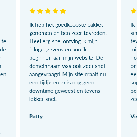
Ik heb het goedkoopste pakket
Ik
genomen en ben zeer tevreden.
si
 te
Heel erg snel ontving ik mijn
te
ude
inloggegevens en kon ik
mi
r
beginnen aan mijn website. De
ho
r
domeinnaam was ook zeer snel
on
ien
aangevraagd. Mijn site draait nu
ee
een tijdje en er is nog geen
su
downtime geweest en tevens
be
lekker snel.
ze
Patty
Ve
t