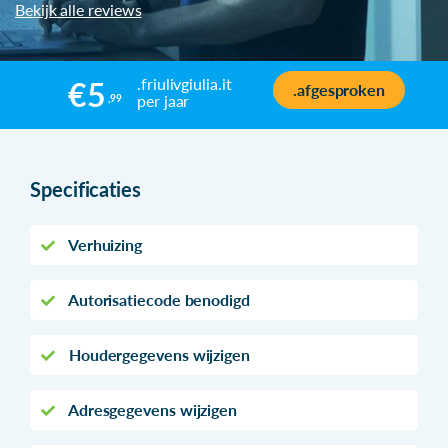
Bekijk alle reviews
.friulivgiulia.it
€5
.afgesproken
per jaar
,99
Specificaties
Verhuizing
Autorisatiecode benodigd
Houdergegevens wijzigen
Adresgegevens wijzigen