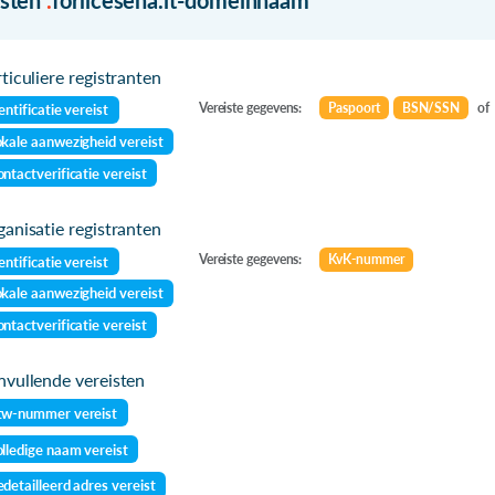
ticuliere registranten
Vereiste gegevens:
Paspoort
BSN/SSN
of
entificatie vereist
kale aanwezigheid vereist
ntactverificatie vereist
anisatie registranten
Vereiste gegevens:
KvK-nummer
entificatie vereist
kale aanwezigheid vereist
ntactverificatie vereist
vullende vereisten
tw-nummer vereist
lledige naam vereist
detailleerd adres vereist