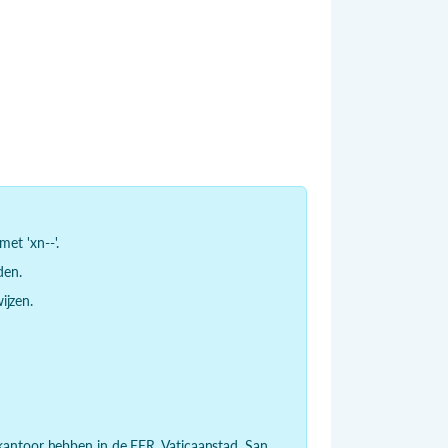
et 'xn--'.
den.
jzen.
dkantoor hebben in de EER, Vaticaanstad, San