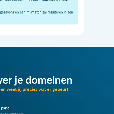
 gegevens en een mismatch zal resulteren in een
ver je domeinen
en weet jij precies wat er gebeurt.
 panel.
is inbegrepen.