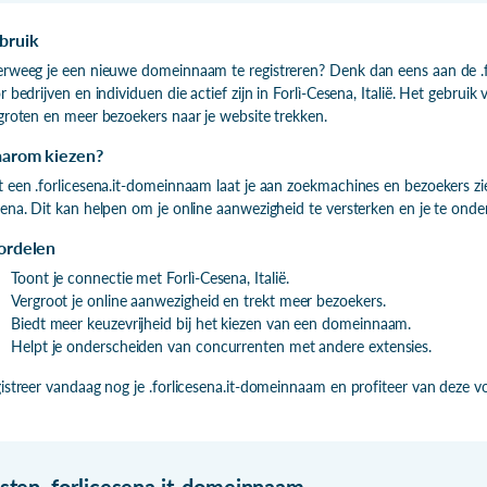
bruik
rweeg je een nieuwe domeinnaam te registreren? Denk dan eens aan de .fo
r bedrijven en individuen die actief zijn in Forlì-Cesena, Italië. Het gebru
groten en meer bezoekers naar je website trekken.
arom kiezen?
 een .forlicesena.it-domeinnaam laat je aan zoekmachines en bezoekers zie
ena. Dit kan helpen om je online aanwezigheid te versterken en je te ond
ordelen
Toont je connectie met Forlì-Cesena, Italië.
Vergroot je online aanwezigheid en trekt meer bezoekers.
Biedt meer keuzevrijheid bij het kiezen van een domeinnaam.
Helpt je onderscheiden van concurrenten met andere extensies.
istreer vandaag nog je .forlicesena.it-domeinnaam en profiteer van deze v
isten
.
forlicesena.it-domeinnaam