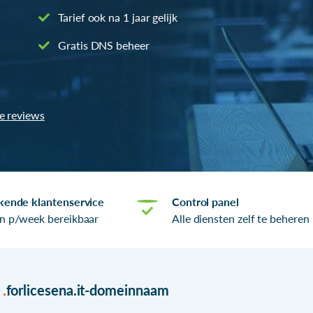
Tarief ook na 1 jaar gelijk
Gratis DNS beheer
le reviews
kende klantenservice
Control panel
n p/week bereikbaar
Alle diensten zelf te beheren
r
.
forlicesena.it-domeinnaam