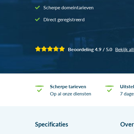
Scherpe domeintarieven
Direct geregistreerd
Beoordeling 4.9 / 5.0
Bekijk al
Scherpe tarieven
Uitste
Op al onze diensten
7 dage
Specificaties
Ove