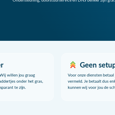
r
Geen setu
Wij willen jou graag
Voor onze diensten betaal j
ddertjes onder het gras,
vermeld. Je betaalt dus en
parant te zijn.
kunnen wij voor jou de sc