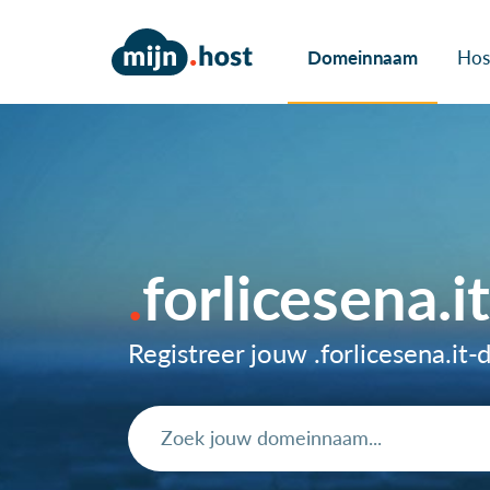
Domeinnaam
Hos
forlicesena.
Registreer jouw .forlicesena.i