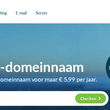
ting
E-mail
Server
it-domeinnaam
t-domeinnaam voor maar
€ 5,99
per jaar.
Checken