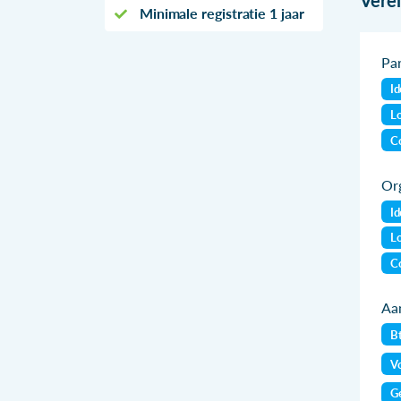
Minimale registratie 1 jaar
Par
Id
Lo
Co
Org
Id
Lo
Co
Aan
B
Vo
Ge