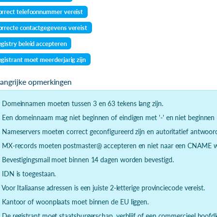
rrect telefoonnummer vereist
rrecte contactgegevens vereist
gistry beleid accepteren
gistrant moet meerderjarig zijn
langrijke opmerkingen
- Domeinnamen moeten tussen 3 en 63 tekens lang zijn.
- Een domeinnaam mag niet beginnen of eindigen met '-' en niet beginnen m
- Nameservers moeten correct geconfigureerd zijn en autoritatief antwoor
- MX-records moeten postmaster@ accepteren en niet naar een CNAME wi
- Bevestigingsmail moet binnen 14 dagen worden bevestigd.
- IDN is toegestaan.
- Voor Italiaanse adressen is een juiste 2-letterige provinciecode vereist.
- Kantoor of woonplaats moet binnen de EU liggen.
- De registrant moet staatsburgerschap, verblijf of een commercieel hoof