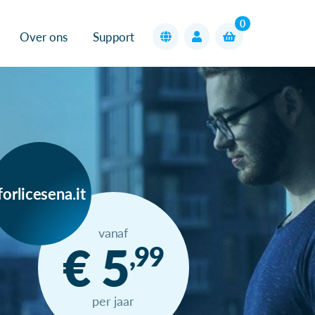
0
Over ons
Support
forlicesena.it
vanaf
€ 5
,99
per jaar