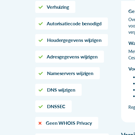
Verhuizing
Ge
Ove
Autorisatiecode benodigd
voo
ver
Houdergegevens wijzigen
Wa
Met
Adresgegevens wijzigen
Ces
Vo
Nameservers wijzigen
DNS wijzigen
DNSSEC
Reg
Geen WHOIS Privacy
Vere