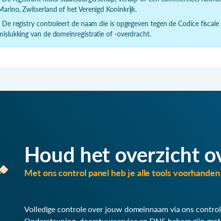
Marino, Zwitserland of het Verenigd Koninkrijk.
- De registry controleert de naam die is opgegeven tegen de Codice fiscale
mislukking van de domeinregistratie of -overdracht.
Houd het overzicht o
Met ons control panel heb je alle tools voorhanden 
Volledige controle over jouw domeinnaam via ons control
Ondersteuning, doorstuurservice en DNS beheer zijn grat