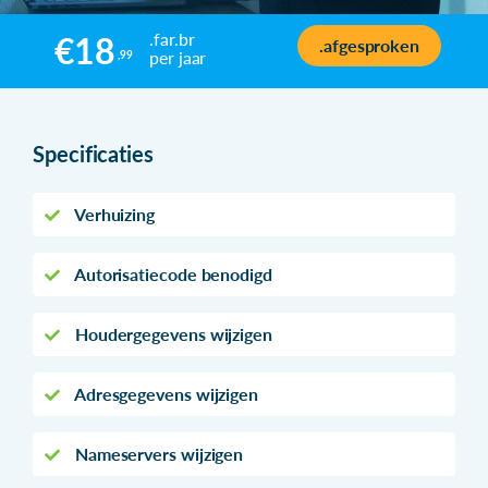
.far.br
€18
.afgesproken
per jaar
,99
Specificaties
Verhuizing
Autorisatiecode benodigd
Houdergegevens wijzigen
Adresgegevens wijzigen
Nameservers wijzigen