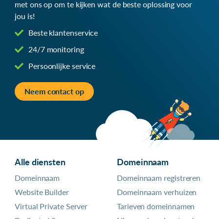
met ons op om te kijken wat de beste oplossing voor
jou is!
Beste klantenservice
24/7 monitoring
Persoonlijke service
Neem contact op
Alle diensten
Domeinnaam
Domeinnaam
Domeinnaam registreren
Website Builder
Domeinnaam verhuizen
Virtual Private Server
Tarieven domeinnamen