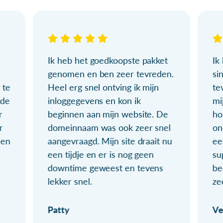
Ik heb het goedkoopste pakket
Ik
genomen en ben zeer tevreden.
si
 te
Heel erg snel ontving ik mijn
te
ude
inloggegevens en kon ik
mi
r
beginnen aan mijn website. De
ho
r
domeinnaam was ook zeer snel
on
ien
aangevraagd. Mijn site draait nu
ee
een tijdje en er is nog geen
su
downtime geweest en tevens
be
lekker snel.
ze
Patty
Ve