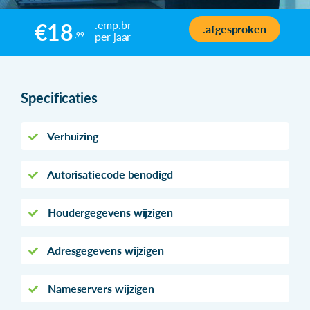
.emp.br
€18
.afgesproken
per jaar
,99
Specificaties
Verhuizing
Autorisatiecode benodigd
Houdergegevens wijzigen
Adresgegevens wijzigen
Nameservers wijzigen