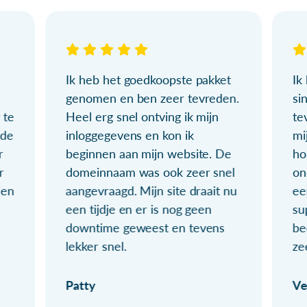
Ik heb het goedkoopste pakket
Ik
genomen en ben zeer tevreden.
si
 te
Heel erg snel ontving ik mijn
te
ude
inloggegevens en kon ik
mi
r
beginnen aan mijn website. De
ho
r
domeinnaam was ook zeer snel
on
ien
aangevraagd. Mijn site draait nu
ee
een tijdje en er is nog geen
su
downtime geweest en tevens
be
lekker snel.
ze
Patty
Ve