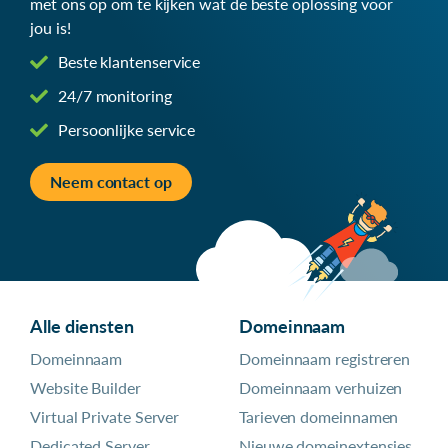
met ons op om te kijken wat de beste oplossing voor
jou is!
Beste klantenservice
24/7 monitoring
Persoonlijke service
Neem contact op
Alle diensten
Domeinnaam
Domeinnaam
Domeinnaam registreren
Website Builder
Domeinnaam verhuizen
Virtual Private Server
Tarieven domeinnamen
Dedicated Server
Nieuwe domeinextensies