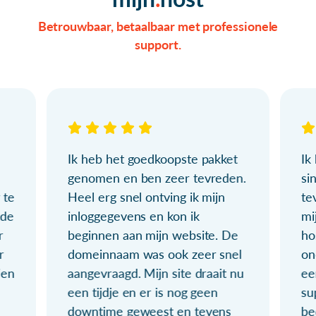
Betrouwbaar, betaalbaar met professionele
support.
Ik heb het goedkoopste pakket
Ik
genomen en ben zeer tevreden.
si
 te
Heel erg snel ontving ik mijn
te
ude
inloggegevens en kon ik
mi
r
beginnen aan mijn website. De
ho
r
domeinnaam was ook zeer snel
on
ien
aangevraagd. Mijn site draait nu
ee
een tijdje en er is nog geen
su
downtime geweest en tevens
be