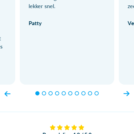
lekker snel.
ze
Patty
Ve
t
ls