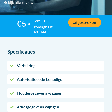
Bekijk alle reviews
.emilia-
€5
.afgesproken
,99
romagna.it
per jaar
Specificaties
Verhuizing
Autorisatiecode benodigd
Houdergegevens wijzigen
Adresgegevens wijzigen