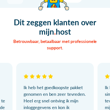
Dit zeggen klanten over
mijn
host
Betrouwbaar, betaalbaar met professionele
support.
Ik heb het goedkoopste pakket
Ik
genomen en ben zeer tevreden.
si
 te
Heel erg snel ontving ik mijn
te
ude
inloggegevens en kon ik
mi