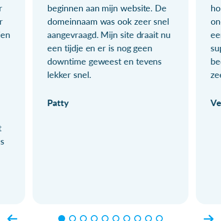
r
beginnen aan mijn website. De
ho
r
domeinnaam was ook zeer snel
on
ien
aangevraagd. Mijn site draait nu
ee
een tijdje en er is nog geen
su
downtime geweest en tevens
be
lekker snel.
ze
Patty
Ve
t
ls