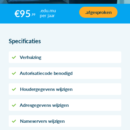
.edu.mu
€95
.afgesproken
per jaar
,99
Specificaties
Verhuizing
Autorisatiecode benodigd
Houdergegevens wijzigen
Adresgegevens wijzigen
Nameservers wijzigen