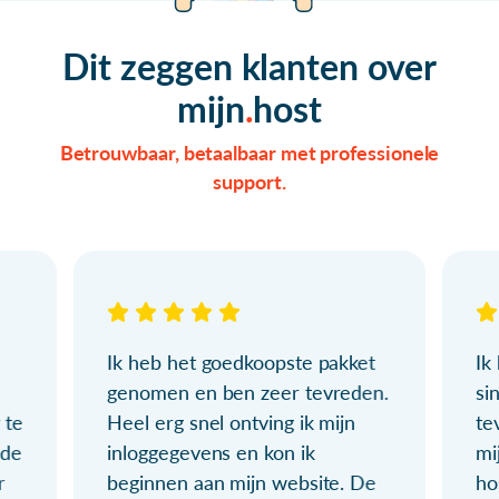
Dit zeggen klanten over
mijn
host
Betrouwbaar, betaalbaar met professionele
support.
Ik heb het goedkoopste pakket
Ik
genomen en ben zeer tevreden.
si
 te
Heel erg snel ontving ik mijn
te
ude
inloggegevens en kon ik
mi
r
beginnen aan mijn website. De
ho