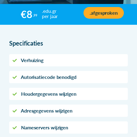
.edu.gr
€8
.afgesproken
per jaar
,99
Specificaties
Verhuizing
Autorisatiecode benodigd
Houdergegevens wijzigen
Adresgegevens wijzigen
Nameservers wijzigen