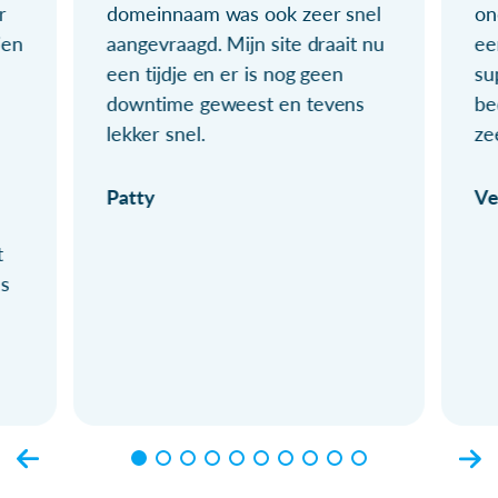
r
domeinnaam was ook zeer snel
on
ien
aangevraagd. Mijn site draait nu
ee
een tijdje en er is nog geen
su
downtime geweest en tevens
be
lekker snel.
ze
Patty
Ve
t
ls