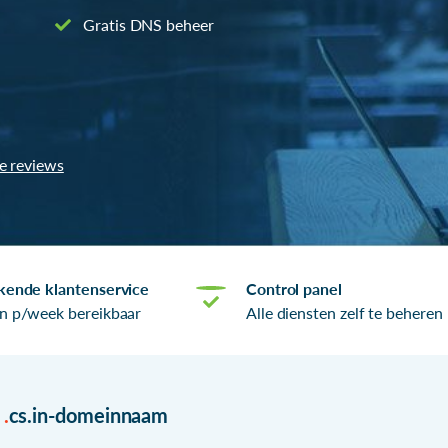
Gratis DNS beheer
le reviews
kende klantenservice
Control panel
n p/week bereikbaar
Alle diensten zelf te beheren
r
.
cs.in-domeinnaam