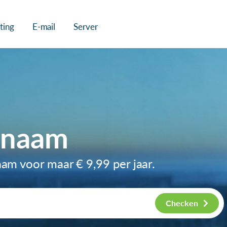
ting
E-mail
Server
nnaam
naam voor maar
€ 9,99
per jaar.
Checken