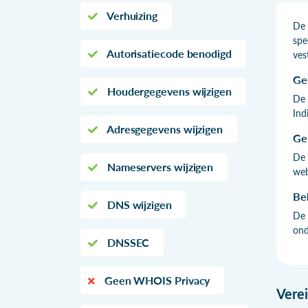
Verhuizing
De 
spe
Autorisatiecode benodigd
ves
Ge
Houdergegevens wijzigen
De 
Ind
Adresgegevens wijzigen
Ge
De 
Nameservers wijzigen
web
Be
DNS wijzigen
De 
ond
DNSSEC
Geen WHOIS Privacy
Vere