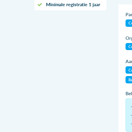
Minimale registratie 1 jaar
Par
Co
Org
Co
Aan
Co
Re
Be