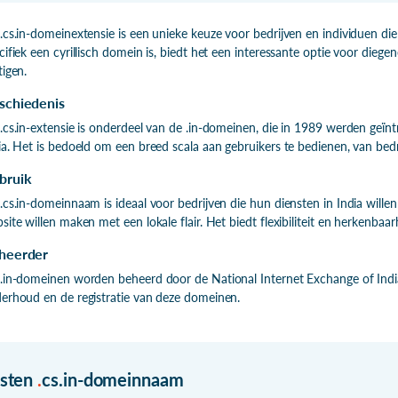
.cs.in-domeinextensie is een unieke keuze voor bedrijven en individuen die
cifiek een cyrillisch domein is, biedt het een interessante optie voor diege
tigen.
schiedenis
.cs.in-extensie is onderdeel van de .in-domeinen, die in 1989 werden geïnt
ia. Het is bedoeld om een breed scala aan gebruikers te bedienen, van bedr
bruik
.cs.in-domeinnaam is ideaal voor bedrijven die hun diensten in India wille
site willen maken met een lokale flair. Het biedt flexibiliteit en herkenbaa
heerder
.in-domeinen worden beheerd door de National Internet Exchange of India 
erhoud en de registratie van deze domeinen.
isten
.
cs.in-domeinnaam