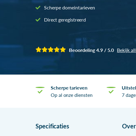
Scherpe domeintarieven
Direct geregistreerd
Beoordeling 4.9 / 5.0
Bekijk al
Scherpe tarieven
Uitste
Op al onze diensten
7 dage
Specificaties
Ove