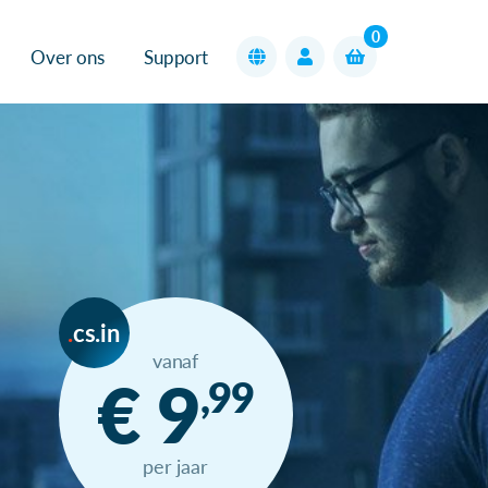
0
Over ons
Support
cs.in
vanaf
€ 9
,99
per jaar