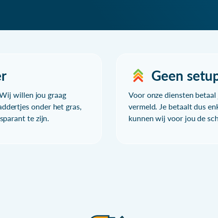
r
Geen setu
Wij willen jou graag
Voor onze diensten betaal j
ddertjes onder het gras,
vermeld. Je betaalt dus en
parant te zijn.
kunnen wij voor jou de sc