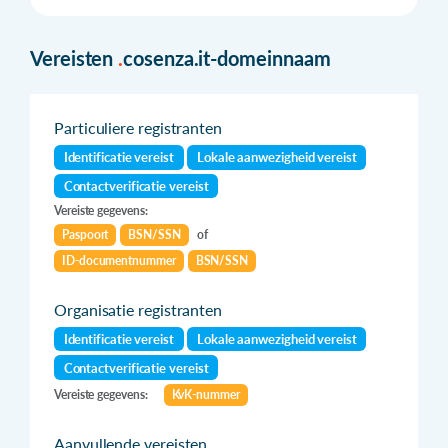
Vereisten
.
cosenza.it-domeinnaam
Particuliere registranten
Identificatie vereist
Lokale aanwezigheid vereist
Contactverificatie vereist
Vereiste gegevens:
Paspoort
BSN/SSN
of
ID-documentnummer
BSN/SSN
Organisatie registranten
Identificatie vereist
Lokale aanwezigheid vereist
Contactverificatie vereist
Vereiste gegevens:
KvK-nummer
Aanvullende vereisten