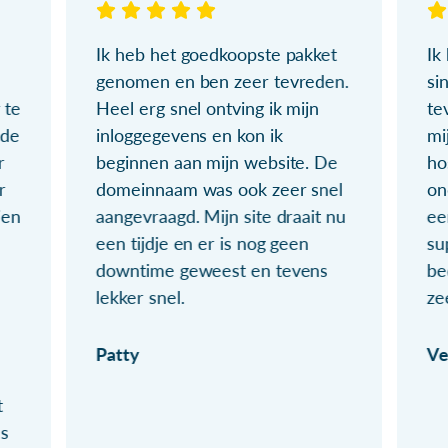
Ik heb het goedkoopste pakket
Ik
genomen en ben zeer tevreden.
si
 te
Heel erg snel ontving ik mijn
te
ude
inloggegevens en kon ik
mi
r
beginnen aan mijn website. De
ho
r
domeinnaam was ook zeer snel
on
ien
aangevraagd. Mijn site draait nu
ee
een tijdje en er is nog geen
su
downtime geweest en tevens
be
lekker snel.
ze
Patty
Ve
t
ls