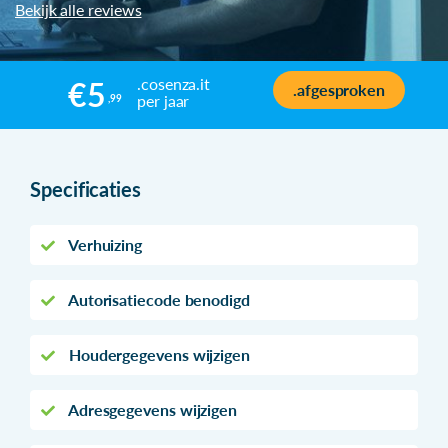
Bekijk alle reviews
.cosenza.it
€5
.afgesproken
per jaar
,99
Specificaties
Verhuizing
Autorisatiecode benodigd
Houdergegevens wijzigen
Adresgegevens wijzigen