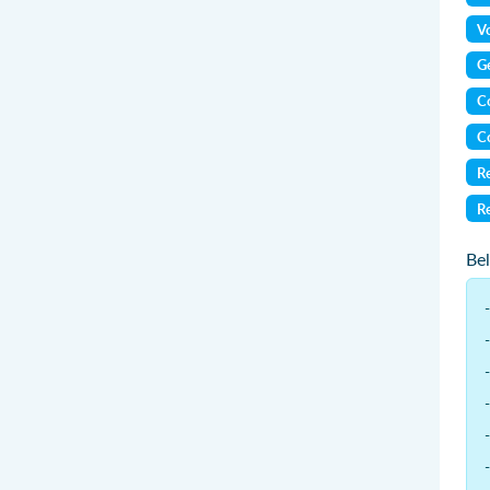
Vo
Ge
Co
Co
Re
Re
Be