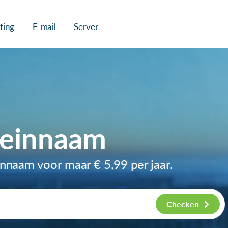
ting
E-mail
Server
meinnaam
einnaam voor maar
€ 5,99
per jaar.
Checken