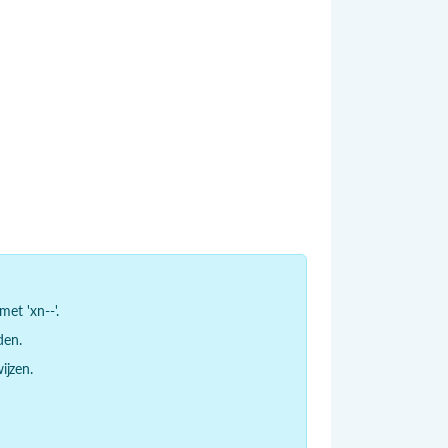
et 'xn--'.
den.
jzen.