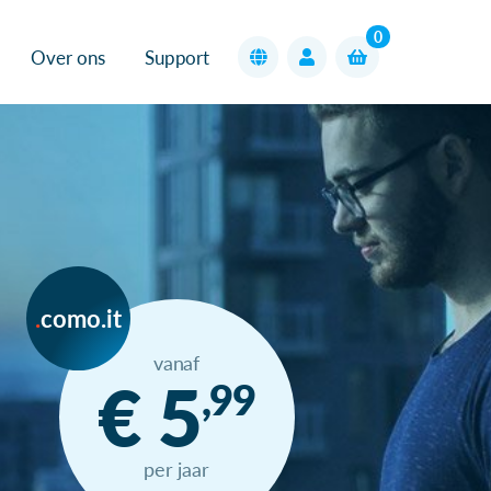
0
Over ons
Support
como.it
vanaf
€ 5
,99
per jaar