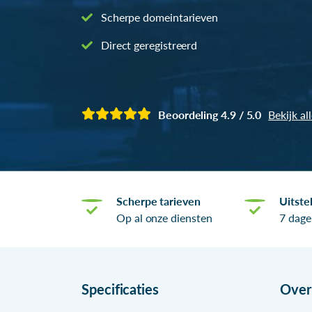
Scherpe domeintarieven
Direct geregistreerd
Beoordeling 4.9 / 5.0
Bekijk al
Scherpe tarieven
Uitste
Op al onze diensten
7 dage
Specificaties
Ove