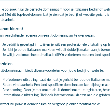
 je op zoek naar de perfecte domeinnaam voor je Italiaanse bedrijf of we
ze! Met dit top-level-domein laat je zien dat je bedrijf of website gericht is
htbaarheid.
arom kiezen?
zijn verschillende redenen om een .it-domeinnaam te overwegen:
Je bedrijf is gevestigd in Italië en je wilt een professionele uitstraling op h
Je richt je op de Italiaanse markt en wilt dit duidelijk maken aan je bezoe
Je wilt je zoekmachineoptimalisatie (SEO) verbeteren met een land-spe
ordelen
 .it-domeinnaam biedt diverse voordelen voor jouw bedrijf of website:
Professionele uitstraling: Laat zien dat je gericht bent op de Italiaanse ma
Betere vindbaarheid: Een land-specifieke domeinnaam kan bijdragen aan
Bescherming: Door je merknaam als .it-domeinnaam te registreren, besc
Internationale uitstraling: Trek ook internationaal klanten aan die geïntere
istreer nu jouw .it-domeinnaam en vergroot je online zichtbaarheid!