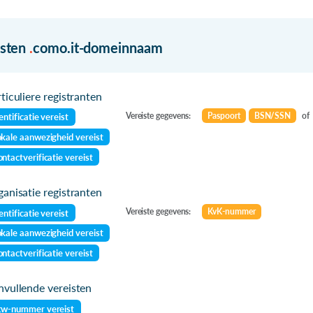
isten
.
como.it-domeinnaam
ticuliere registranten
Vereiste gegevens:
Paspoort
BSN/SSN
of
entificatie vereist
kale aanwezigheid vereist
ntactverificatie vereist
anisatie registranten
Vereiste gegevens:
KvK-nummer
entificatie vereist
kale aanwezigheid vereist
ntactverificatie vereist
vullende vereisten
tw-nummer vereist