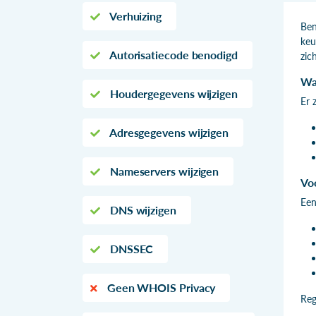
Verhuizing
Ben
keu
Autorisatiecode benodigd
zic
Wa
Houdergegevens wijzigen
Er 
Adresgegevens wijzigen
Nameservers wijzigen
Vo
Een
DNS wijzigen
DNSSEC
Geen WHOIS Privacy
Reg