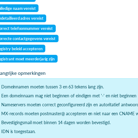
lledige naam vereist
detailleerd adres vereist
rrect telefoonnummer vereist
rrecte contactgegevens vereist
gistry beleid accepteren
gistrant moet meerderjarig zijn
langrijke opmerkingen
- Domeinnamen moeten tussen 3 en 63 tekens lang zijn.
- Een domeinnaam mag niet beginnen of eindigen met '-' en niet beginnen m
- Nameservers moeten correct geconfigureerd zijn en autoritatief antwoor
- MX-records moeten postmaster@ accepteren en niet naar een CNAME wi
- Bevestigingsmail moet binnen 14 dagen worden bevestigd.
- IDN is toegestaan.