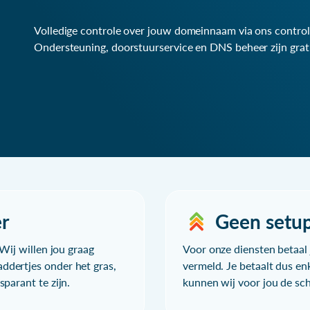
Volledige controle over jouw domeinnaam via ons control
Ondersteuning, doorstuurservice en DNS beheer zijn grat
r
Geen setu
Wij willen jou graag
Voor onze diensten betaal j
ddertjes onder het gras,
vermeld. Je betaalt dus en
parant te zijn.
kunnen wij voor jou de sc