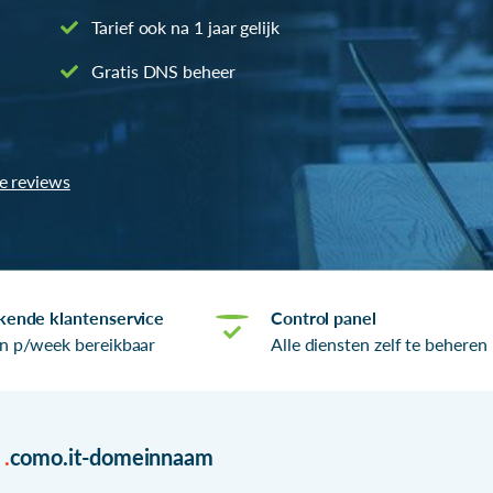
Tarief ook na 1 jaar gelijk
Gratis DNS beheer
le reviews
kende klantenservice
Control panel
n p/week bereikbaar
Alle diensten zelf te beheren
r
.
como.it-domeinnaam