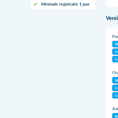
Minimale registratie 1 jaar
Vere
Par
Id
Lo
Co
Org
Id
Lo
Co
Aan
B