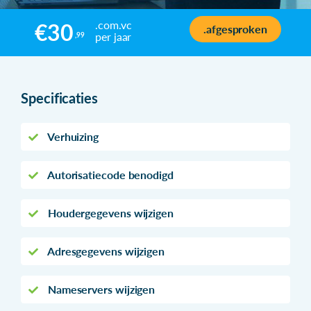
.com.vc
€30
.afgesproken
per jaar
,99
Specificaties
Verhuizing
Autorisatiecode benodigd
Houdergegevens wijzigen
Adresgegevens wijzigen
Nameservers wijzigen