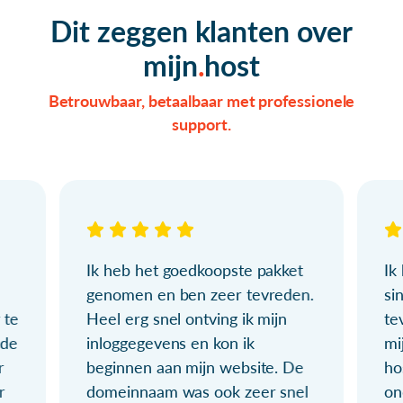
Dit zeggen klanten over
mijn
host
Betrouwbaar, betaalbaar met professionele
support.
Ik heb het goedkoopste pakket
Ik
genomen en ben zeer tevreden.
si
 te
Heel erg snel ontving ik mijn
te
ude
inloggegevens en kon ik
mi
r
beginnen aan mijn website. De
ho
r
domeinnaam was ook zeer snel
on