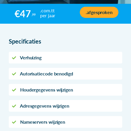
.com.tt
€47
.afgesproken
per jaar
,99
Specificaties
Verhuizing
Autorisatiecode benodigd
Houdergegevens wijzigen
Adresgegevens wijzigen
Nameservers wijzigen