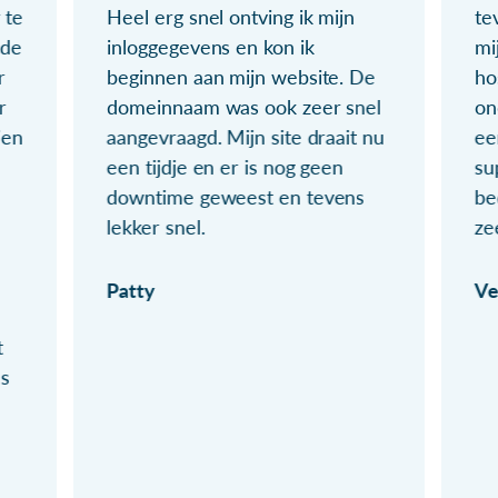
 te
Heel erg snel ontving ik mijn
te
ude
inloggegevens en kon ik
mi
r
beginnen aan mijn website. De
ho
r
domeinnaam was ook zeer snel
on
ien
aangevraagd. Mijn site draait nu
ee
een tijdje en er is nog geen
su
downtime geweest en tevens
be
lekker snel.
ze
Patty
Ve
t
ls