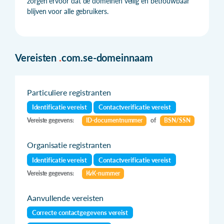
zorgen ervoor dat de domeinen veilig en betrouwbaar
blijven voor alle gebruikers.
Vereisten
.
com.se-domeinnaam
Particuliere registranten
Identificatie vereist
Contactverificatie vereist
Vereiste gegevens:
ID-documentnummer
of
BSN/SSN
Organisatie registranten
Identificatie vereist
Contactverificatie vereist
Vereiste gegevens:
KvK-nummer
Aanvullende vereisten
Correcte contactgegevens vereist