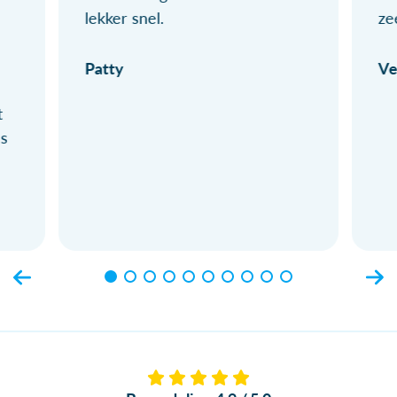
lekker snel.
ze
Patty
Ve
t
ls