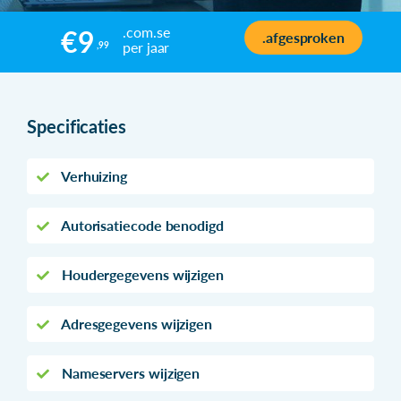
.com.se
€9
.afgesproken
per jaar
,99
Specificaties
Verhuizing
Autorisatiecode benodigd
Houdergegevens wijzigen
Adresgegevens wijzigen
Nameservers wijzigen