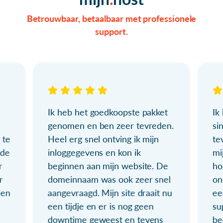
Betrouwbaar, betaalbaar met professionele
support.
Ik heb het goedkoopste pakket
Ik
genomen en ben zeer tevreden.
si
 te
Heel erg snel ontving ik mijn
te
ude
inloggegevens en kon ik
mi
r
beginnen aan mijn website. De
ho
r
domeinnaam was ook zeer snel
on
ien
aangevraagd. Mijn site draait nu
ee
een tijdje en er is nog geen
su
downtime geweest en tevens
be