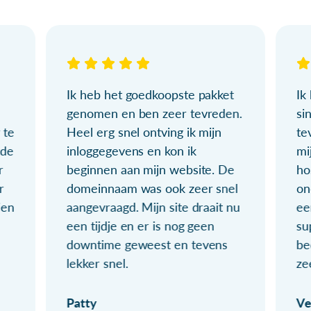
Ik heb het goedkoopste pakket
Ik
genomen en ben zeer tevreden.
si
 te
Heel erg snel ontving ik mijn
te
ude
inloggegevens en kon ik
mi
r
beginnen aan mijn website. De
ho
r
domeinnaam was ook zeer snel
on
ien
aangevraagd. Mijn site draait nu
ee
een tijdje en er is nog geen
su
downtime geweest en tevens
be
lekker snel.
ze
Patty
Ve