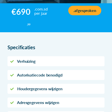
.com.sd
€690
.afgesproken
per jaar
,99
Specificaties
Verhuizing
Autorisatiecode benodigd
Houdergegevens wijzigen
Adresgegevens wijzigen