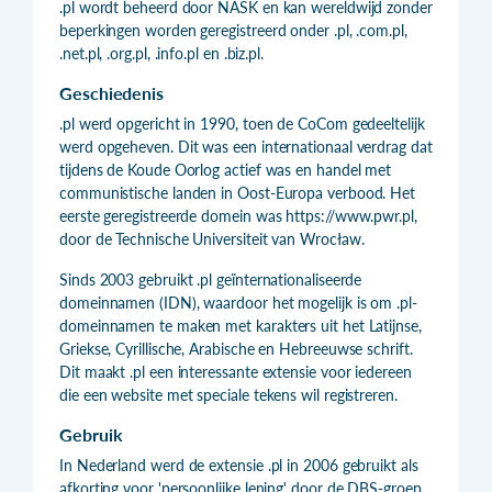
.pl wordt beheerd door NASK en kan wereldwijd zonder
beperkingen worden geregistreerd onder .pl, .com.pl,
.net.pl, .org.pl, .info.pl en .biz.pl.
Geschiedenis
.pl werd opgericht in 1990, toen de CoCom gedeeltelijk
werd opgeheven. Dit was een internationaal verdrag dat
tijdens de Koude Oorlog actief was en handel met
communistische landen in Oost-Europa verbood. Het
eerste geregistreerde domein was https://www.pwr.pl,
door de Technische Universiteit van Wrocław.
Sinds 2003 gebruikt .pl geïnternationaliseerde
domeinnamen (IDN), waardoor het mogelijk is om .pl-
domeinnamen te maken met karakters uit het Latijnse,
Griekse, Cyrillische, Arabische en Hebreeuwse schrift.
Dit maakt .pl een interessante extensie voor iedereen
die een website met speciale tekens wil registreren.
Gebruik
In Nederland werd de extensie .pl in 2006 gebruikt als
afkorting voor 'persoonlijke lening' door de DBS-groep,