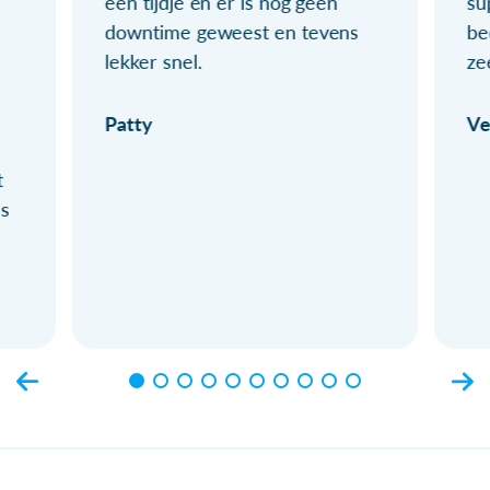
een tijdje en er is nog geen
su
downtime geweest en tevens
be
lekker snel.
ze
Patty
Ve
t
ls