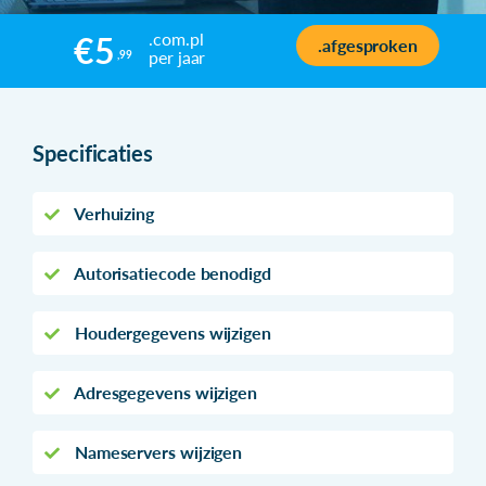
.com.pl
€5
.afgesproken
per jaar
,99
Specificaties
Verhuizing
Autorisatiecode benodigd
Houdergegevens wijzigen
Adresgegevens wijzigen
Nameservers wijzigen