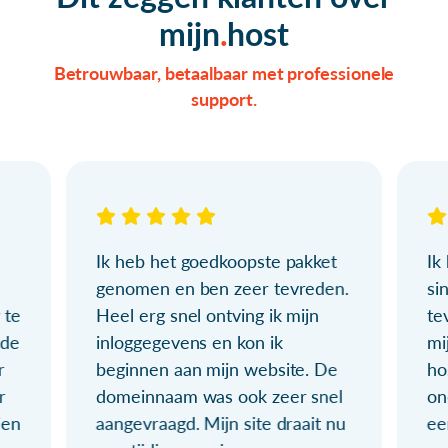
mijn
host
Betrouwbaar, betaalbaar met professionele
support.
Ik heb het goedkoopste pakket
Ik
genomen en ben zeer tevreden.
si
 te
Heel erg snel ontving ik mijn
te
ude
inloggegevens en kon ik
mi
r
beginnen aan mijn website. De
ho
r
domeinnaam was ook zeer snel
on
ien
aangevraagd. Mijn site draait nu
ee