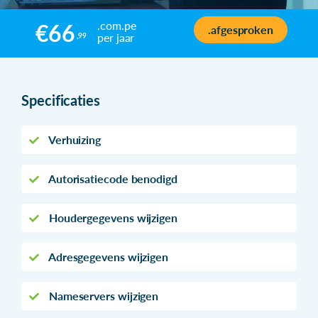
.com.pe
€66
.afgesproken
per jaar
,99
Specificaties
Verhuizing
Autorisatiecode benodigd
Houdergegevens wijzigen
Adresgegevens wijzigen
Nameservers wijzigen