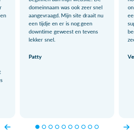
r
domeinnaam was ook zeer snel
on
ien
aangevraagd. Mijn site draait nu
ee
een tijdje en er is nog geen
su
downtime geweest en tevens
be
lekker snel.
ze
Patty
Ve
t
ls