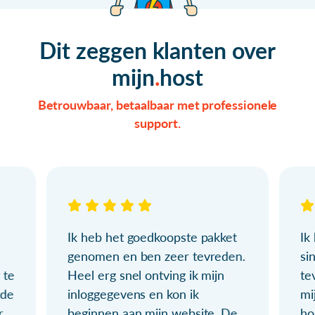
Dit zeggen klanten over
mijn
host
Betrouwbaar, betaalbaar met professionele
support.
Ik heb het goedkoopste pakket
Ik
genomen en ben zeer tevreden.
si
 te
Heel erg snel ontving ik mijn
te
ude
inloggegevens en kon ik
mi
r
beginnen aan mijn website. De
ho