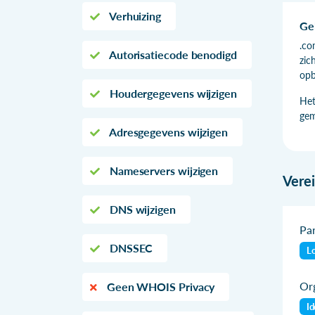
Verhuizing
Ge
.co
Autorisatiecode benodigd
zic
opb
Houdergegevens wijzigen
Het
gem
Adresgegevens wijzigen
Nameservers wijzigen
Vere
DNS wijzigen
Par
DNSSEC
Lo
Org
Geen WHOIS Privacy
Id