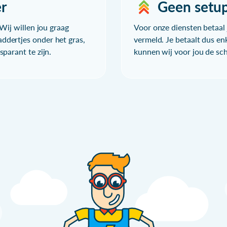
r
Geen setu
Wij willen jou graag
Voor onze diensten betaal j
ddertjes onder het gras,
vermeld. Je betaalt dus en
parant te zijn.
kunnen wij voor jou de sc