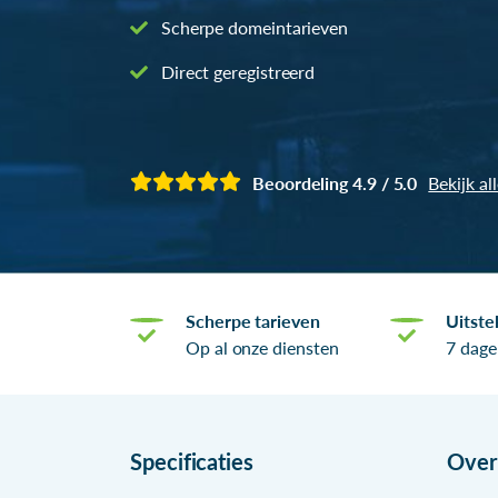
Scherpe domeintarieven
Direct geregistreerd
Beoordeling 4.9 / 5.0
Bekijk al
Scherpe tarieven
Uitste
Op al onze diensten
7 dage
Specificaties
Ove