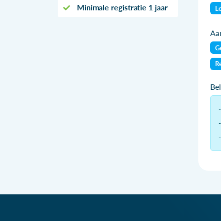
Minimale registratie 1 jaar
Lo
Aan
Ge
Re
Be