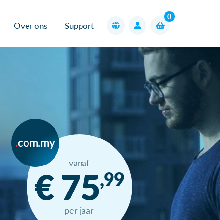
0
Over ons
Support
com.my
vanaf
€ 75
,99
per jaar