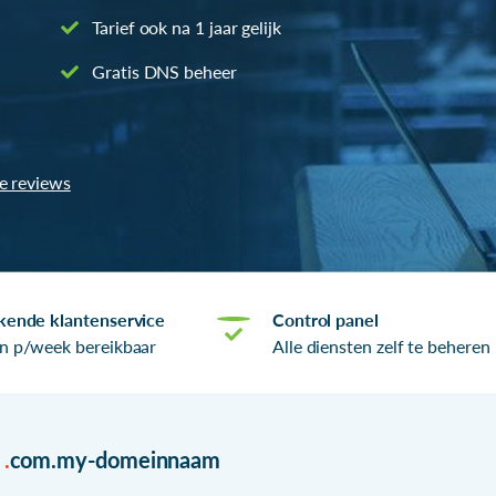
Tarief ook na 1 jaar gelijk
Gratis DNS beheer
le reviews
kende klantenservice
Control panel
n p/week bereikbaar
Alle diensten zelf te beheren
r
.
com.my-domeinnaam