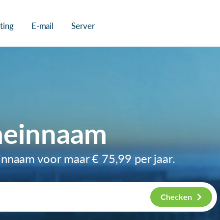
ting
E-mail
Server
einnaam
innaam voor maar
€ 75,99
per jaar.
Checken