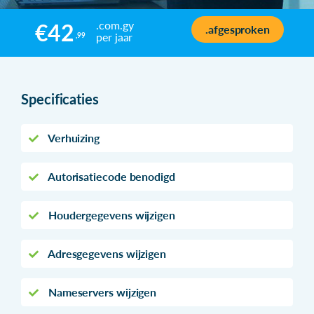
.com.gy
€42
.afgesproken
per jaar
,99
Specificaties
Verhuizing
Autorisatiecode benodigd
Houdergegevens wijzigen
Adresgegevens wijzigen
Nameservers wijzigen