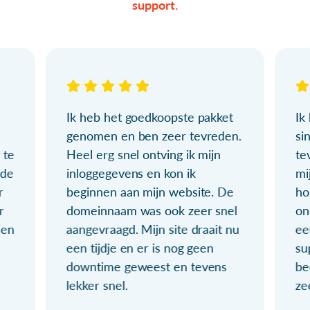
support.
Ik heb het goedkoopste pakket
Ik
genomen en ben zeer tevreden.
si
 te
Heel erg snel ontving ik mijn
te
ude
inloggegevens en kon ik
mi
r
beginnen aan mijn website. De
ho
r
domeinnaam was ook zeer snel
on
ien
aangevraagd. Mijn site draait nu
ee
een tijdje en er is nog geen
su
downtime geweest en tevens
be
lekker snel.
ze