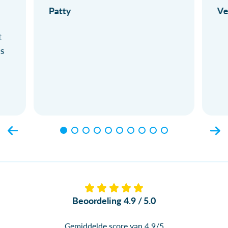
Patty
Ve
t
ls
Beoordeling 4.9 / 5.0
Gemiddelde score van 4.9/5