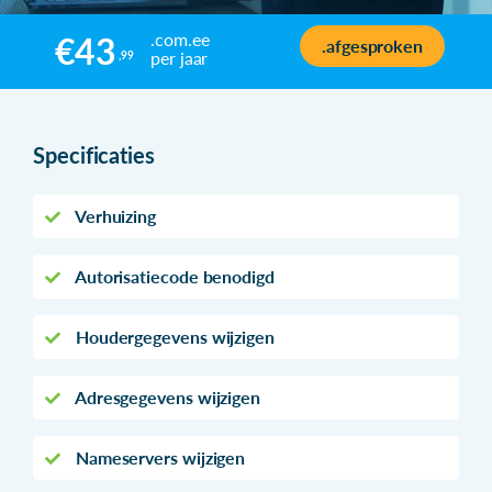
.com.ee
€43
.afgesproken
per jaar
,99
Specificaties
Verhuizing
Autorisatiecode benodigd
Houdergegevens wijzigen
Adresgegevens wijzigen
Nameservers wijzigen