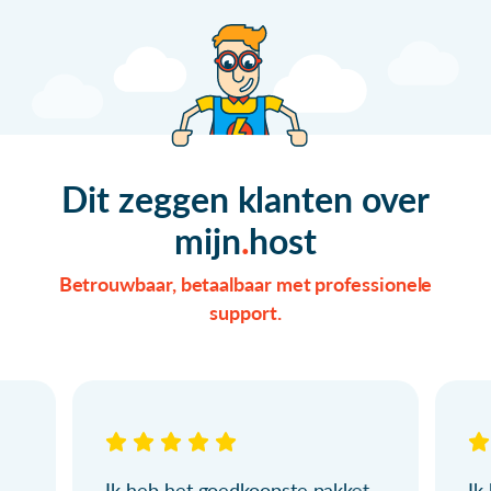
Dit zeggen klanten over
mijn
host
Betrouwbaar, betaalbaar met professionele
support.
Ik heb het goedkoopste pakket
Ik