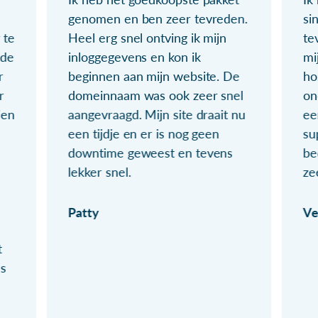
genomen en ben zeer tevreden.
si
 te
Heel erg snel ontving ik mijn
te
ude
inloggegevens en kon ik
mi
r
beginnen aan mijn website. De
ho
r
domeinnaam was ook zeer snel
on
ien
aangevraagd. Mijn site draait nu
ee
een tijdje en er is nog geen
su
downtime geweest en tevens
be
lekker snel.
ze
Patty
Ve
t
ls