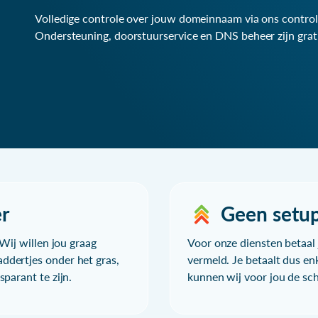
Volledige controle over jouw domeinnaam via ons control
Ondersteuning, doorstuurservice en DNS beheer zijn grat
r
Geen setu
Wij willen jou graag
Voor onze diensten betaal j
ddertjes onder het gras,
vermeld. Je betaalt dus en
parant te zijn.
kunnen wij voor jou de sc