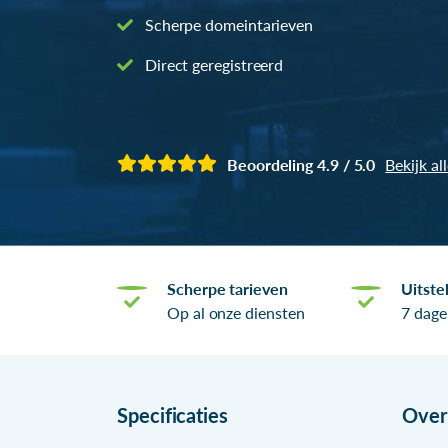
Scherpe domeintarieven
Direct geregistreerd
Beoordeling 4.9 / 5.0
Bekijk al
Scherpe tarieven
Uitste
Op al onze diensten
7 dage
Specificaties
Ove