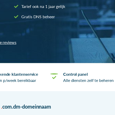
Tarief ook na 1 jaar gelijk
Gratis DNS beheer
le reviews
kende klantenservice
Control panel
n p/week bereikbaar
Alle diensten zelf te beheren
r
.
com.dm-domeinnaam