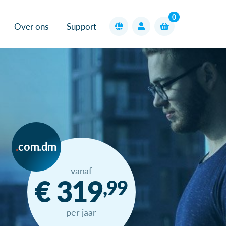
0
Over ons
Support
com.dm
vanaf
€ 319
,99
per jaar