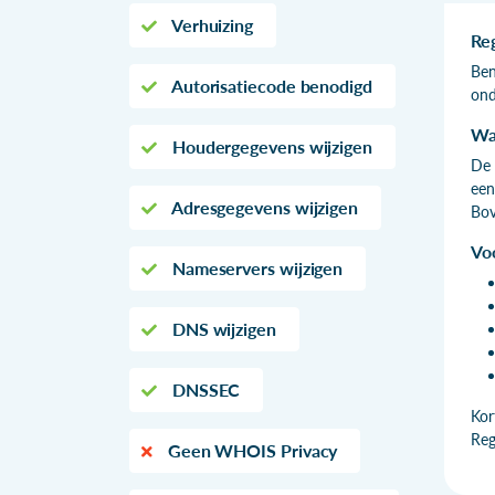
Verhuizing
Re
Ben
Autorisatiecode benodigd
ond
Wa
Houdergegevens wijzigen
De 
een
Adresgegevens wijzigen
Bov
Vo
Nameservers wijzigen
DNS wijzigen
DNSSEC
Kor
Reg
Geen WHOIS Privacy