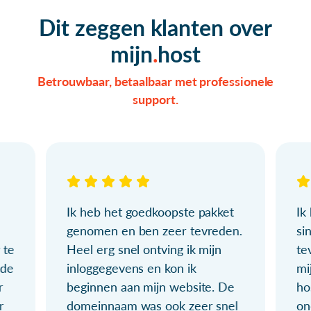
Dit zeggen klanten over
mijn
host
Betrouwbaar, betaalbaar met professionele
support.
Ik heb het goedkoopste pakket
Ik
genomen en ben zeer tevreden.
si
 te
Heel erg snel ontving ik mijn
te
ude
inloggegevens en kon ik
mi
r
beginnen aan mijn website. De
ho
r
domeinnaam was ook zeer snel
on