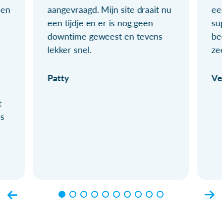
ien
aangevraagd. Mijn site draait nu
ee
een tijdje en er is nog geen
su
downtime geweest en tevens
be
lekker snel.
ze
Patty
Ve
t
ls