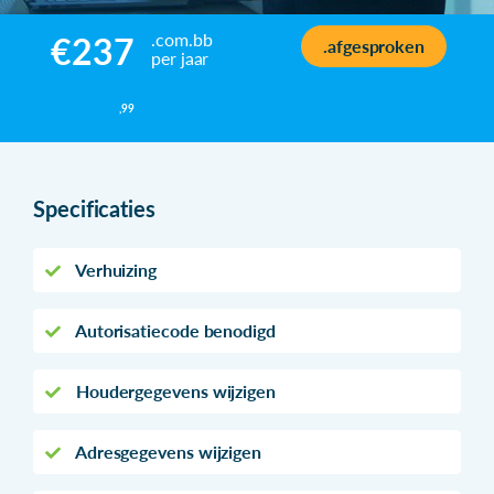
.com.bb
€237
.afgesproken
per jaar
,99
Specificaties
Verhuizing
Autorisatiecode benodigd
Houdergegevens wijzigen
Adresgegevens wijzigen