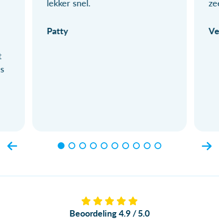
lekker snel.
ze
Patty
Ve
t
ls
Beoordeling 4.9 / 5.0