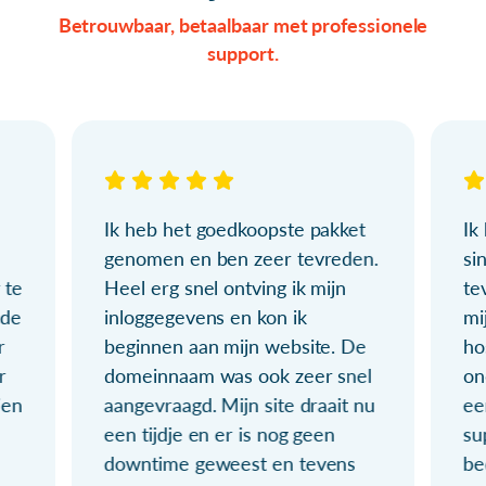
Betrouwbaar, betaalbaar met professionele
support.
Ik heb het goedkoopste pakket
Ik
genomen en ben zeer tevreden.
si
 te
Heel erg snel ontving ik mijn
te
ude
inloggegevens en kon ik
mi
r
beginnen aan mijn website. De
ho
r
domeinnaam was ook zeer snel
on
ien
aangevraagd. Mijn site draait nu
ee
een tijdje en er is nog geen
su
downtime geweest en tevens
be