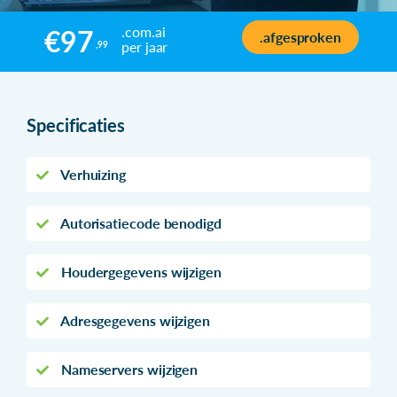
.com.ai
€97
.afgesproken
per jaar
,99
Specificaties
Verhuizing
Autorisatiecode benodigd
Houdergegevens wijzigen
Adresgegevens wijzigen
Nameservers wijzigen