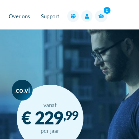
0
Over ons
Support
co.vi
vanaf
€ 229
,99
per jaar