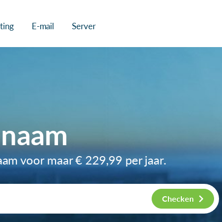
ting
E-mail
Server
nnaam
naam voor maar
€ 229,99
per jaar.
Checken