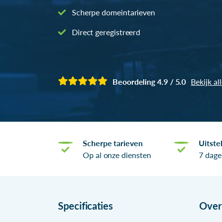
Scherpe domeintarieven
Direct geregistreerd
Beoordeling 4.9 / 5.0
Bekijk al
Scherpe tarieven
Uitste
Op al onze diensten
7 dage
Specificaties
Ove