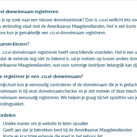
.vi-domeinnaam registreren
 je op zoek naar een nieuwe domeinextensie? Dan is .co.vi wellicht iets vo
in verbinding staat met de Amerikaanse Maagdeneilanden. Het is een korte e
 ons kun je gemakkelijk een .co.vi-domeinnaam registreren.
arom kiezen?
 .co.vi-domeinnaam registreren heeft verschillende voordelen. Het is een u
at de extensie nog niet zo bekend is, val je meteen op tussen andere dom
rikaanse Maagdeneilanden, wat voor sommige bedrijven belangrijk kan zij
 registreer je een .co.vi-domeinnaam?
 mijn.host kun je eenvoudig controleren of de domeinnaam die je in gedac
einnaam in bij onze domeinnaamchecker en je ziet meteen of deze beschikba
einnaam eenvoudig registreren. We helpen je graag bij het opzetten van 
hostingpakket.
ordelen
Unieke manier om je website te laten opvallen
Geeft aan dat je betrokken bent bij de Amerikaanse Maagdeneilanden
Korte en krachtige extensie die goed in het gehoor ligt