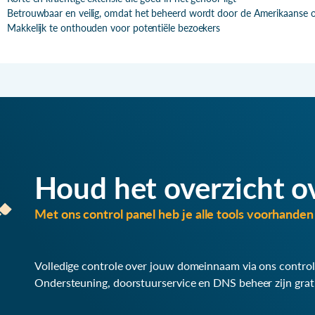
Betrouwbaar en veilig, omdat het beheerd wordt door de Amerikaanse 
Makkelijk te onthouden voor potentiële bezoekers
Houd het overzicht o
Met ons control panel heb je alle tools voorhanden 
Volledige controle over jouw domeinnaam via ons control
Ondersteuning, doorstuurservice en DNS beheer zijn grat