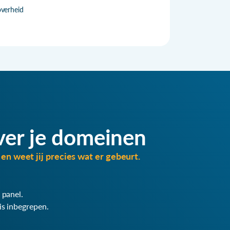
overheid
ver je domeinen
en weet jij precies wat er gebeurt.
 panel.
is inbegrepen.