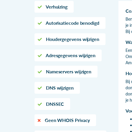
Verhuizing
Co
Ben
Autorisatiecode benodigd
je 
Bij
Houdergegevens wijzigen
Wa
Een
Adresgegevens wijzigen
Omd
Ame
Nameservers wijzigen
Hoe
Bij
DNS wijzigen
dom
dom
je 
DNSSEC
Vo
Geen WHOIS Privacy