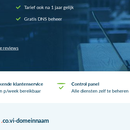
Tarief ook na 1 jaar gelijk
Gratis DNS beheer
le reviews
kende klantenservice
Control panel
n p/week bereikbaar
Alle diensten zelf te beheren
r
.
co.vi-domeinnaam