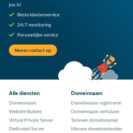
jou is!
Beste klantenservice
24/7 monitoring
Persoonlijke service
Neem contact op
Alle diensten
Domeinnaam
Domeinnaam
Domeinnaam registreren
Website Builder
Domeinnaam verhuizen
Virtual Private Server
Tarieven domeinnamen
Dedicated Server
Nieuwe domeinextensies