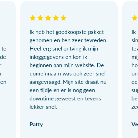
Ik heb het goedkoopste pakket
Ik
genomen en ben zeer tevreden.
si
 te
Heel erg snel ontving ik mijn
te
ude
inloggegevens en kon ik
mi
r
beginnen aan mijn website. De
ho
r
domeinnaam was ook zeer snel
on
ien
aangevraagd. Mijn site draait nu
ee
een tijdje en er is nog geen
su
downtime geweest en tevens
be
lekker snel.
ze
Patty
Ve