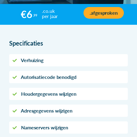
.co.uk
€6
.afgesproken
per jaar
,99
Specificaties
Verhuizing
Autorisatiecode benodigd
Houdergegevens wijzigen
Adresgegevens wijzigen
Nameservers wijzigen