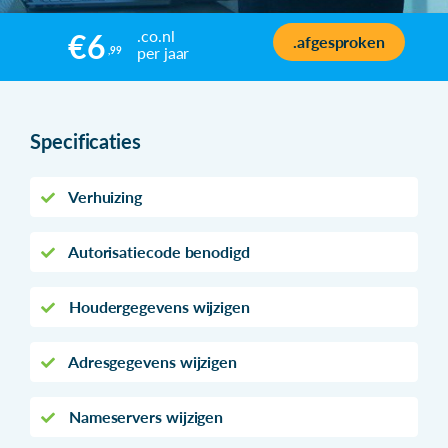
.co.nl
€6
.afgesproken
per jaar
,99
Specificaties
Verhuizing
Autorisatiecode benodigd
Houdergegevens wijzigen
Adresgegevens wijzigen
Nameservers wijzigen