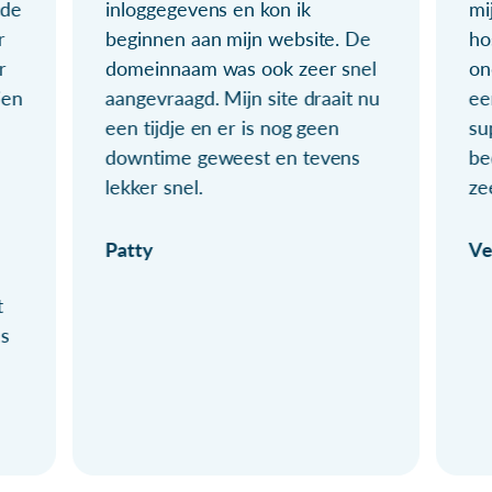
ude
inloggegevens en kon ik
mi
r
beginnen aan mijn website. De
ho
r
domeinnaam was ook zeer snel
on
ien
aangevraagd. Mijn site draait nu
ee
een tijdje en er is nog geen
su
downtime geweest en tevens
be
lekker snel.
ze
Patty
Ve
t
ls