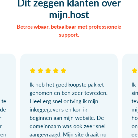
Dit zeggen klanten over
mijn
host
Betrouwbaar, betaalbaar met professionele
support.
Ik heb het goedkoopste pakket
Ik
genomen en ben zeer tevreden.
si
 te
Heel erg snel ontving ik mijn
te
ude
inloggegevens en kon ik
mi
r
beginnen aan mijn website. De
ho
r
domeinnaam was ook zeer snel
on
ien
aangevraagd. Mijn site draait nu
ee