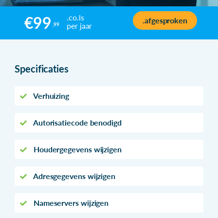
.co.ls
€99
.afgesproken
per jaar
,99
Specificaties
Verhuizing
Autorisatiecode benodigd
Houdergegevens wijzigen
Adresgegevens wijzigen
Nameservers wijzigen