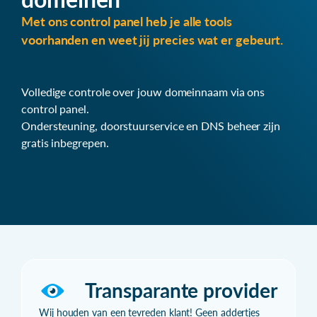
Met ons control panel heb je alle tools
voorhanden en weet jij precies wat er gebeurt.
Volledige controle over jouw domeinnaam via ons
control panel.
Ondersteuning, doorstuurservice en DNS beheer zijn
gratis inbegrepen.
Transparante provider
Wij houden van een tevreden klant! Geen addertjes