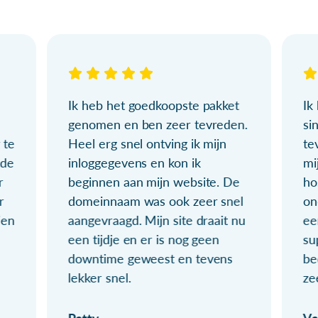
Ik heb het goedkoopste pakket
Ik
genomen en ben zeer tevreden.
si
 te
Heel erg snel ontving ik mijn
te
ude
inloggegevens en kon ik
mi
r
beginnen aan mijn website. De
ho
r
domeinnaam was ook zeer snel
on
ien
aangevraagd. Mijn site draait nu
ee
een tijdje en er is nog geen
su
downtime geweest en tevens
be
lekker snel.
ze
Patty
Ve