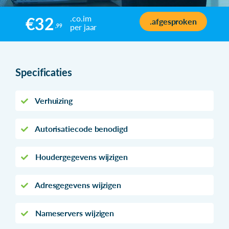
.co.im
€32
.afgesproken
per jaar
,99
Specificaties
Verhuizing
Autorisatiecode benodigd
Houdergegevens wijzigen
Adresgegevens wijzigen
Nameservers wijzigen