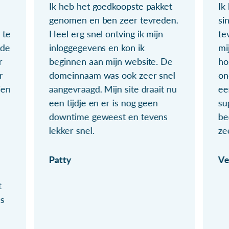
Ik heb het goedkoopste pakket
Ik
genomen en ben zeer tevreden.
si
 te
Heel erg snel ontving ik mijn
te
ude
inloggegevens en kon ik
mi
r
beginnen aan mijn website. De
ho
r
domeinnaam was ook zeer snel
on
ien
aangevraagd. Mijn site draait nu
ee
een tijdje en er is nog geen
su
downtime geweest en tevens
be
lekker snel.
ze
Patty
Ve
t
ls