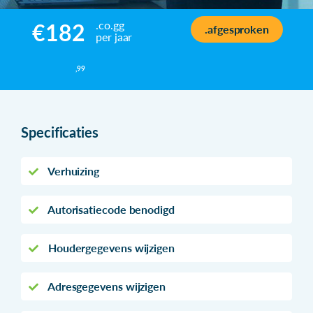
.co.gg
€182
.afgesproken
per jaar
,99
Specificaties
Verhuizing
Autorisatiecode benodigd
Houdergegevens wijzigen
Adresgegevens wijzigen