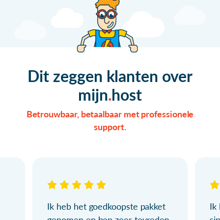
Dit zeggen klanten over
mijn
host
Betrouwbaar, betaalbaar met professionele
support.
Ik heb het goedkoopste pakket
Ik
genomen en ben zeer tevreden.
si