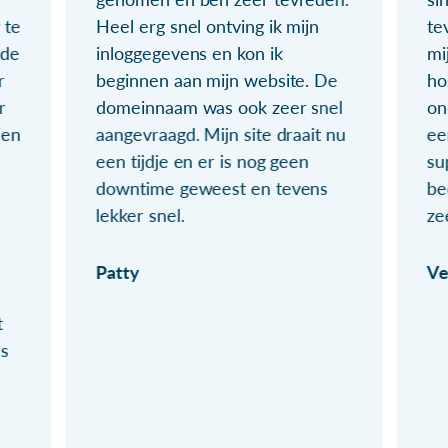
 te
Heel erg snel ontving ik mijn
te
ude
inloggegevens en kon ik
mi
r
beginnen aan mijn website. De
ho
r
domeinnaam was ook zeer snel
on
ien
aangevraagd. Mijn site draait nu
ee
een tijdje en er is nog geen
su
downtime geweest en tevens
be
lekker snel.
ze
Patty
Ve
t
ls