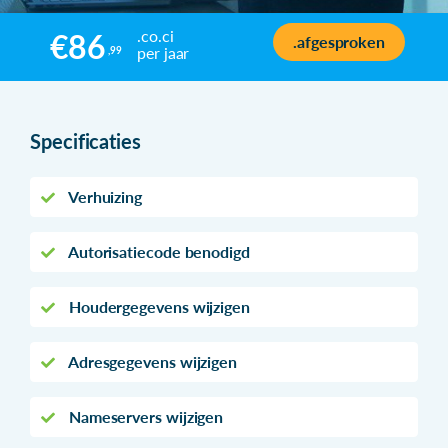
.co.ci
€86
.afgesproken
per jaar
,99
Specificaties
Verhuizing
Autorisatiecode benodigd
Houdergegevens wijzigen
Adresgegevens wijzigen
Nameservers wijzigen