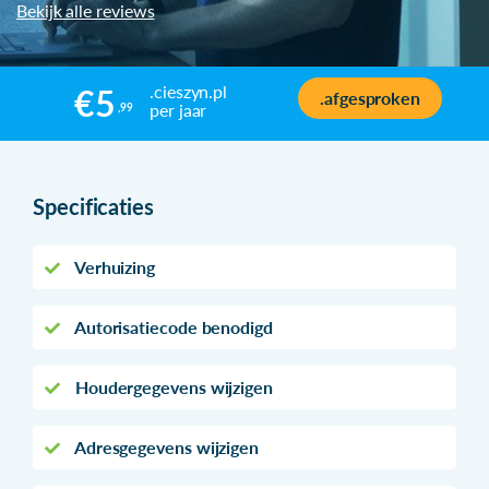
Bekijk alle reviews
.cieszyn.pl
€5
.afgesproken
per jaar
,99
Specificaties
Verhuizing
Autorisatiecode benodigd
Houdergegevens wijzigen
Adresgegevens wijzigen