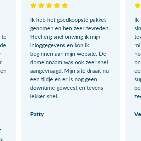
Ik heb het goedkoopste pakket
Ik
genomen en ben zeer tevreden.
si
 te
Heel erg snel ontving ik mijn
te
ude
inloggegevens en kon ik
mi
r
beginnen aan mijn website. De
ho
r
domeinnaam was ook zeer snel
on
ien
aangevraagd. Mijn site draait nu
ee
een tijdje en er is nog geen
su
downtime geweest en tevens
be
lekker snel.
ze
Patty
Ve
t
ls