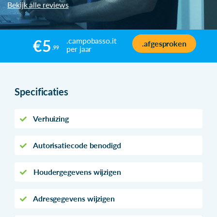
Bekijk alle reviews
.campobasso.it
€5
.afgesproken
per jaar
,99
Specificaties
Verhuizing
Autorisatiecode benodigd
Houdergegevens wijzigen
Adresgegevens wijzigen