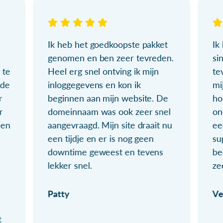
Ik heb het goedkoopste pakket
Ik
genomen en ben zeer tevreden.
si
 te
Heel erg snel ontving ik mijn
te
ude
inloggegevens en kon ik
mi
r
beginnen aan mijn website. De
ho
r
domeinnaam was ook zeer snel
on
ien
aangevraagd. Mijn site draait nu
ee
een tijdje en er is nog geen
su
downtime geweest en tevens
be
lekker snel.
ze
Patty
Ve
t