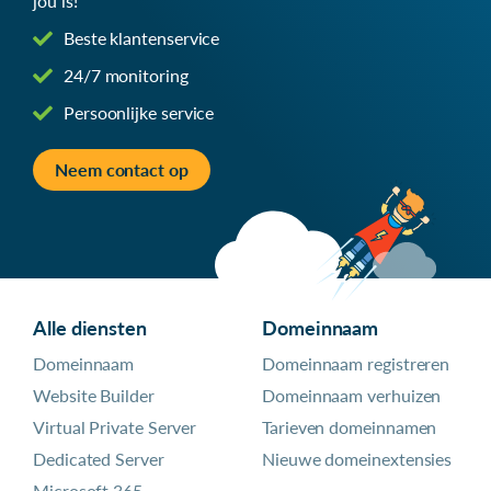
jou is!
Beste klantenservice
24/7 monitoring
Persoonlijke service
Neem contact op
Alle diensten
Domeinnaam
Domeinnaam
Domeinnaam registreren
Website Builder
Domeinnaam verhuizen
Virtual Private Server
Tarieven domeinnamen
Dedicated Server
Nieuwe domeinextensies
Microsoft 365