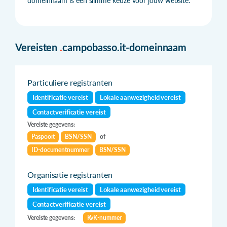
domeinnaam is een slimme keuze voor jouw website.
Vereisten
.
campobasso.it-domeinnaam
Particuliere registranten
Identificatie vereist
Lokale aanwezigheid vereist
Contactverificatie vereist
Vereiste gegevens:
Paspoort
BSN/SSN
of
ID-documentnummer
BSN/SSN
Organisatie registranten
Identificatie vereist
Lokale aanwezigheid vereist
Contactverificatie vereist
Vereiste gegevens:
KvK-nummer