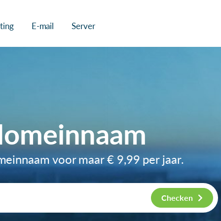
ting
E-mail
Server
-domeinnaam
domeinnaam voor maar
€ 9,99
per jaar.
Checken