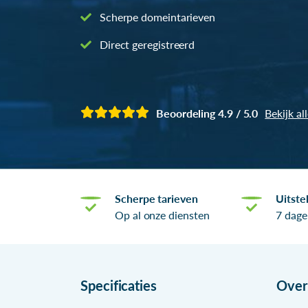
Scherpe domeintarieven
Direct geregistreerd
Beoordeling 4.9 / 5.0
Bekijk al
Scherpe tarieven
Uitste
Op al onze diensten
7 dage
Specificaties
Ove