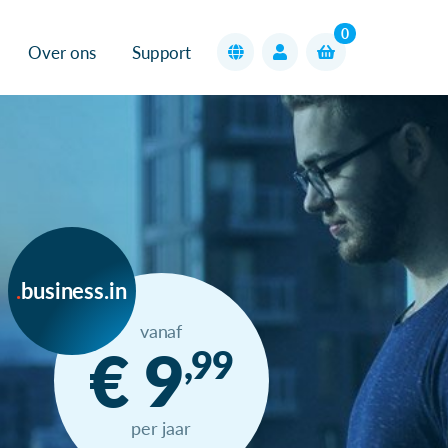
0
Over ons
Support
business.in
vanaf
€ 9
,99
per jaar