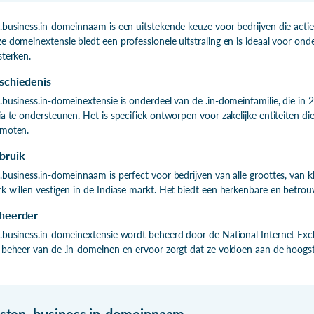
.business.in-domeinnaam is een uitstekende keuze voor bedrijven die actief 
e domeinextensie biedt een professionele uitstraling en is ideaal voor on
sterken.
schiedenis
.business.in-domeinextensie is onderdeel van de .in-domeinfamilie, die in 
ia te ondersteunen. Het is specifiek ontworpen voor zakelijke entiteiten di
moten.
bruik
.business.in-domeinnaam is perfect voor bedrijven van alle groottes, van kl
k willen vestigen in de Indiase markt. Het biedt een herkenbare en betrouw
heerder
.business.in-domeinextensie wordt beheerd door de National Internet Excha
 beheer van de .in-domeinen en ervoor zorgt dat ze voldoen aan de hoogs
isten
.
business.in-domeinnaam