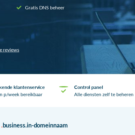
Gratis DNS beheer
le reviews
kende klantenservice
Control panel
n p/week bereikbaar
Alle diensten zelf te beheren
r
.
business.in-domeinnaam