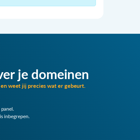
ver je domeinen
en weet jij precies wat er gebeurt.
 panel.
is inbegrepen.