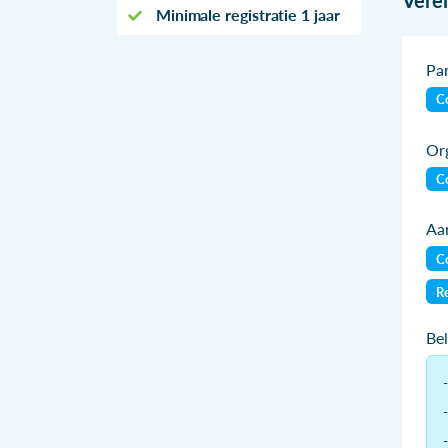
Minimale registratie 1 jaar
Par
Co
Org
Co
Aan
Co
Re
Be