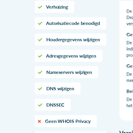
Verhuizing
De 
Dez
Autorisatiecode benodigd
ver
Ge
Houdergegevens wijzigen
De 
Ind
pro
Adresgegevens wijzigen
Ge
Nameservers wijzigen
De 
mer
DNS wijzigen
Be
De 
DNSSEC
het
Geen WHOIS Privacy
Vere