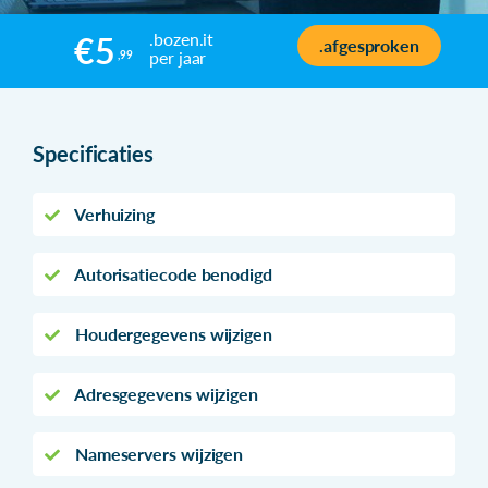
.bozen.it
€5
.afgesproken
per jaar
,99
Specificaties
Verhuizing
Autorisatiecode benodigd
Houdergegevens wijzigen
Adresgegevens wijzigen
Nameservers wijzigen