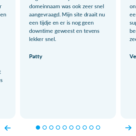
r
domeinnaam was ook zeer snel
on
ien
aangevraagd. Mijn site draait nu
ee
een tijdje en er is nog geen
su
downtime geweest en tevens
be
lekker snel.
ze
Patty
Ve
t
ls