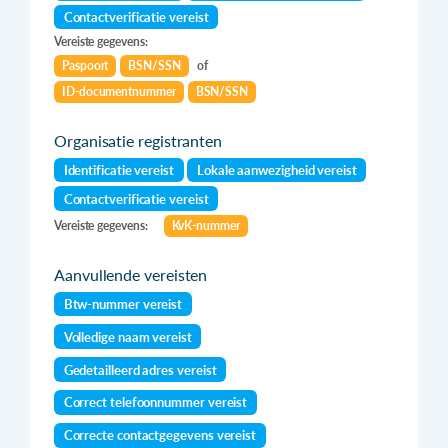
Contactverificatie vereist
Vereiste gegevens:
Paspoort
BSN/SSN
of
ID-documentnummer
BSN/SSN
Organisatie registranten
Identificatie vereist
Lokale aanwezigheid vereist
Contactverificatie vereist
Vereiste gegevens:
KvK-nummer
Aanvullende vereisten
Btw-nummer vereist
Volledige naam vereist
Gedetailleerd adres vereist
Correct telefoonnummer vereist
Correcte contactgegevens vereist