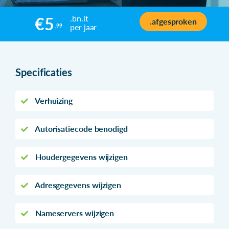
.bn.it
€5
.afgesproken
per jaar
,99
Specificaties
Verhuizing
Autorisatiecode benodigd
Houdergegevens wijzigen
Adresgegevens wijzigen
Nameservers wijzigen