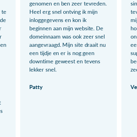
genomen en ben zeer tevreden.
si
 te
Heel erg snel ontving ik mijn
te
ude
inloggegevens en kon ik
mi
r
beginnen aan mijn website. De
ho
r
domeinnaam was ook zeer snel
on
ien
aangevraagd. Mijn site draait nu
ee
een tijdje en er is nog geen
su
downtime geweest en tevens
be
lekker snel.
ze
Patty
Ve
t
ls