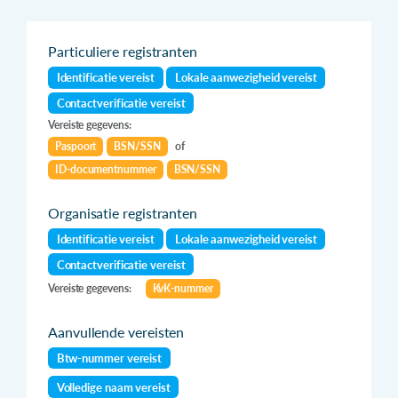
Particuliere registranten
Identificatie vereist
Lokale aanwezigheid vereist
Contactverificatie vereist
Vereiste gegevens:
Paspoort
BSN/SSN
of
ID-documentnummer
BSN/SSN
Organisatie registranten
Identificatie vereist
Lokale aanwezigheid vereist
Contactverificatie vereist
Vereiste gegevens:
KvK-nummer
Aanvullende vereisten
Btw-nummer vereist
Volledige naam vereist