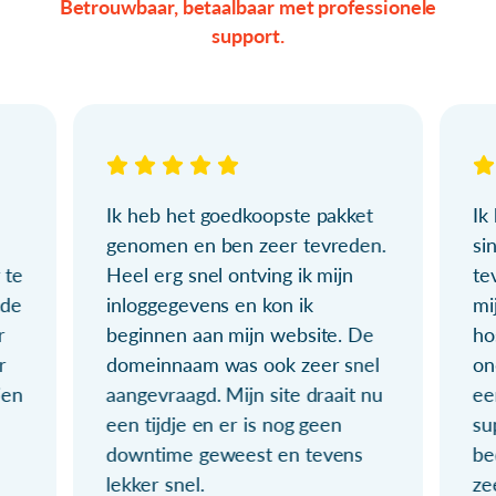
Betrouwbaar, betaalbaar met professionele
support.
Ik heb het goedkoopste pakket
Ik
genomen en ben zeer tevreden.
si
 te
Heel erg snel ontving ik mijn
te
ude
inloggegevens en kon ik
mi
r
beginnen aan mijn website. De
ho
r
domeinnaam was ook zeer snel
on
ien
aangevraagd. Mijn site draait nu
ee
een tijdje en er is nog geen
su
downtime geweest en tevens
be
lekker snel.
ze