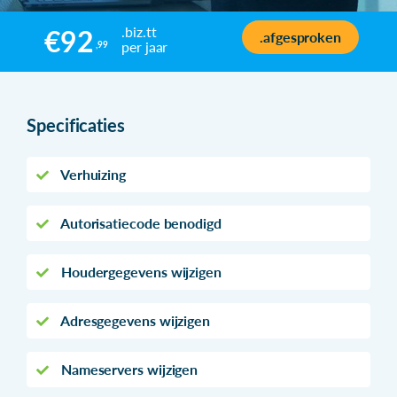
.biz.tt
€92
.afgesproken
per jaar
,99
Specificaties
Verhuizing
Autorisatiecode benodigd
Houdergegevens wijzigen
Adresgegevens wijzigen
Nameservers wijzigen