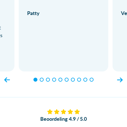
Patty
Ve
t
ls
Beoordeling 4.9 / 5.0