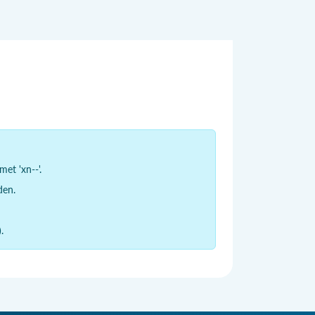
et 'xn--'.
den.
.