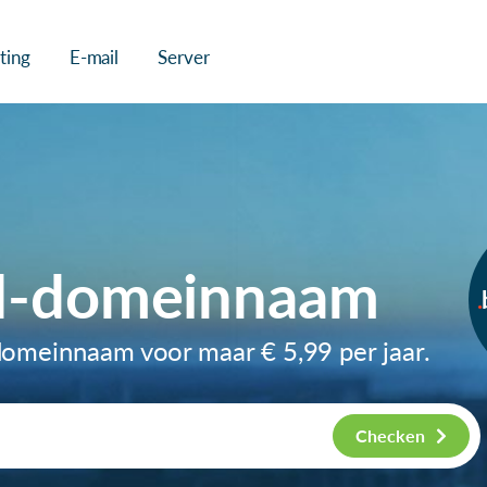
ting
E-mail
Server
pl-domeinnaam
l-domeinnaam voor maar
€ 5,99
per jaar.
Checken