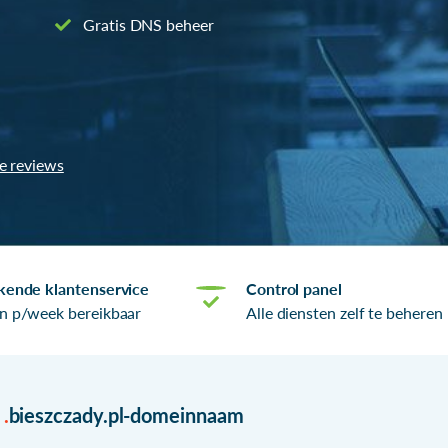
Gratis DNS beheer
le reviews
kende klantenservice
Control panel
n p/week bereikbaar
Alle diensten zelf te beheren
r
.
bieszczady.pl-domeinnaam