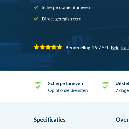
Scherpe domeintarieven
Direct geregistreerd
Beoordeling 4.9 / 5.0
Bekijk al
Scherpe tarieven
Uitste
Op al onze diensten
7 dage
Specificaties
Ove