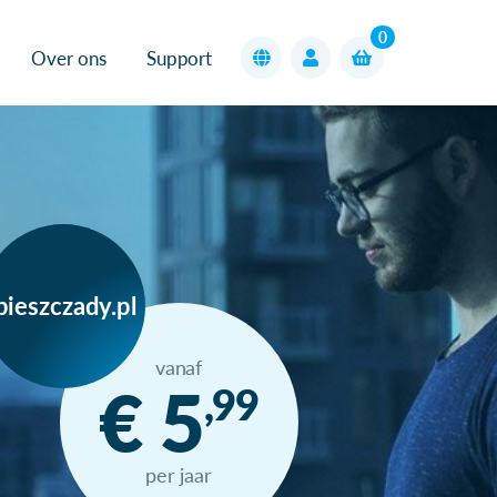
0
Over ons
Support
bieszczady.pl
vanaf
€ 5
,99
per jaar