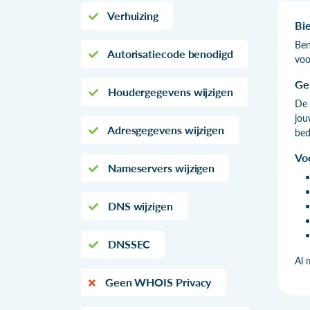
Verhuizing
Bi
Ben
Autorisatiecode benodigd
voo
Ge
Houdergegevens wijzigen
De 
jou
Adresgegevens wijzigen
bed
Vo
Nameservers wijzigen
DNS wijzigen
DNSSEC
Al 
Geen WHOIS Privacy